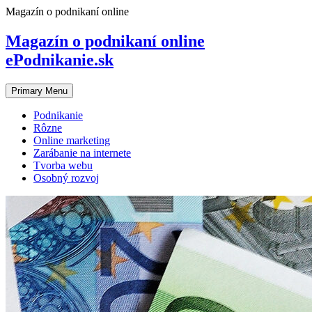
Skip
Magazín o podnikaní online
to
content
Magazín o podnikaní online
ePodnikanie.sk
Primary Menu
Podnikanie
Rôzne
Online marketing
Zarábanie na internete
Tvorba webu
Osobný rozvoj