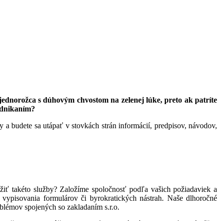
 jednorožca s dúhovým chvostom na zelenej lúke, preto ak patríte
podnikaním?
y a budete sa utápať v stovkách strán informácií, predpisov, návodov,
žiť takéto služby? Založíme spoločnosť podľa vašich požiadaviek a
 vypisovania formulárov či byrokratických nástrah. Naše dlhoročné
oblémov spojených so zakladaním s.r.o.