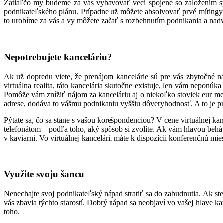
Zatiaľčo my budeme za vás vybavovať veci spojené so založením sp
podnikateľského plánu. Prípadne už môžete absolvovať prvé mítingy 
to urobíme za vás a vy môžete začať s rozbehnutím podnikania a na
Nepotrebujete kanceláriu?
Ak už dopredu viete, že prenájom kancelárie sú pre vás zbytočné 
virtuálna realita, táto kancelária skutočne existuje, len vám neponú
Pomôže vám znížiť nájom za kanceláriu aj o niekoľko stoviek eur mesa
adrese, dodáva to vášmu podnikaniu vyššiu dôveryhodnosť. A to je pre
Pýtate sa, čo sa stane s vašou korešpondenciou? V cene virtuálnej k
telefonátom – podľa toho, aký spôsob si zvolíte. Ak vám hlavou behá e
v kaviarni. Vo virtuálnej kancelárii máte k dispozícii konferenčnú mie
Využite svoju šancu
Nenechajte svoj podnikateľský nápad stratiť sa do zabudnutia. Ak ste 
vás zbavia týchto starostí. Dobrý nápad sa neobjaví vo vašej hlave k
toho.