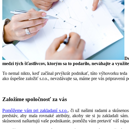
Do
medzi tých šťastlivcov, ktorým sa to podarilo, neváhajte a využi
To nemal nikto, keď začínal prvýkrát podnikať, túto výhovorku teda n
ako úspešne založiť s.r.o., nevzdávajte sa, máme pre vás pripravenú
Založíme spoločnosť za vás
Pomôžeme vám pri zakladaní s.r.o.
, či už našimi radami a skúseno
predstáv, aby mala rovnaké atribúty, akoby ste si ju zakladali s
skúsenosti naštartujú vaše podnikanie, pomôžu vám pretaviť váš nápad