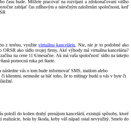
ého času bude. Môžete pracovať na rozvíjaní a zdokonaľovaní vášho
zbytočne zabíjať čas zdĺhavým a náročným založením spoločnosti, keď
RSR
bo z terénu, využite
virtuálnu kanceláriu
. Nie, nie je to podobné ako
ť do ORSR ako sídlo svojej firmy. Aké výhody má virtuálna kancelária?
e začína na cene 11 €/mesačne. Ak má vaša spoločnosť sídlo na takejto
ítaná pomocná ruka pri štarte.
ať a následne vás o tom bude informovať SMS, mailom alebo
i klientmi, nemusíte sa báť toho, že to mítingy budú u vás v byte či
ôležité.
ás položí do kolien drahý prenájom kancelárií, existujú spôsoby, ktoré
i realizácie, bola by škoda, keby váš nápad ostal nevyužitý. Smelo do