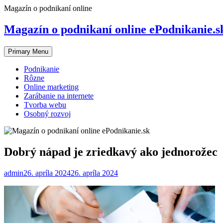
Skip
Magazín o podnikaní online
to
content
Magazín o podnikaní online ePodnikanie.s
Primary Menu
Podnikanie
Rôzne
Online marketing
Zarábanie na internete
Tvorba webu
Osobný rozvoj
Dobrý nápad je zriedkavý ako jednorožec
admin
26. apríla 2024
26. apríla 2024