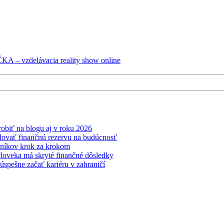
– vzdelávacia reality show online
obiť na blogu aj v roku 2026
udovať finančnú rezervu na budúcnosť
čníkov krok za krokom
oveka má skryté finančné dôsledky
 úspešne začať kariéru v zahraničí