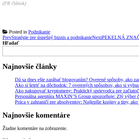
(PR článok)
Posted in
Podnikanie
Post
Prev
Stratégie pre úspešný biznis a podnikanie
Next
PEKELNÁ ZNAČKA 
Hľadať
navigation
Najnovšie články
Dá sa dnes ešte zarábať blogovaním? Overené spôsoby, ako zar
Ako si šetriť na dôchodok: 7 overených spôsobov, ako si vyb
Ako nakupovať kryptomeny: Praktický sprievodca pre začiato
Personálna agentúra MAXIN’S Group upozorňuje: Zlý výber čl
Práca v zahraničí pre absolventov: Najlepšie krajiny a tipy, ako
Najnovšie komentáre
Žiadne komentáre na zobrazenie.