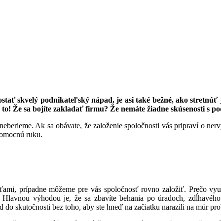
stať skvelý podnikateľský nápad, je asi také bežné, ako stretnúť
te to! Že sa bojíte zakladať firmu? Že nemáte žiadne skúsenosti s 
eberieme. Ak sa obávate, že založenie spoločnosti vás pripraví o nerv
 pomocnú ruku.
sťami, prípadne môžeme pre vás spoločnosť rovno založiť. Prečo vyu
ám. Hlavnou výhodou je, že sa zbavíte behania po úradoch, zdĺhavého
 do skutočnosti bez toho, aby ste hneď na začiatku narazili na múr pr