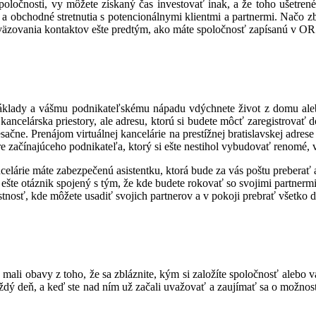
oločnosti, vy môžete získaný čas investovať inak, a že toho ušetren
a obchodné stretnutia s potencionálnymi klientmi a partnermi. Načo 
dväzovania kontaktov ešte predtým, ako máte spoločnosť zapísanú v O
náklady a vášmu podnikateľskému nápadu vdýchnete život z domu ale
ka kancelárska priestory, ale adresu, ktorú si budete môcť zaregistrova
čne. Prenájom virtuálnej kancelárie na prestížnej bratislavskej adres
 začínajúceho podnikateľa, ktorý si ešte nestihol vybudovať renomé, v
ancelárie máte zabezpečenú asistentku, ktorá bude za vás poštu preber
šte otáznik spojený s tým, že kde budete rokovať so svojimi partnermi č
stnosť, kde môžete usadiť svojich partnerov a v pokoji prebrať všetko d
mali obavy z toho, že sa zbláznite, kým si založíte spoločnosť alebo v
aždý deň, a keď ste nad ním už začali uvažovať a zaujímať sa o možnost