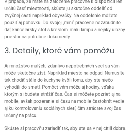
V prípade, že máte na založenie pracovne k dispozícii len
určitú časť miestnosti, skúste ju skutočne oddeliť od
zvyšnej časti napríklad obývačky. Na oddelenie môžete
použiť aj pohovku. Do svojej „mini“ pracovne nezabudnite
dať kancelársky stôl s kreslom, malú lampu a nejaký úložný
priestor na potrebné dokumenty.
3. Detaily, ktoré vám pomôžu
Aj množstvo malých, zdanlivo nepotrebných vecí sa vám
môže skutočne zísť. Napríklad miesto na odpad. Nemusíte
tak chodiť stále do kuchyne kvôli tomu, aby ste niečo
vyhodili do smetí. Pomôcť vám môžu aj hodiny, vďaka
ktorým si budete strážiť čas. Čas si môžete pozrieť aj na
mobile, avšak pozeranie si času na mobile častokrát vedie
aj ku kontrolovaniu sociálnych sietí, čím strácate svoj čas
určený na prácu.
Skúste si pracovňu zariadiť tak, aby ste sa v nej cítili dobre.