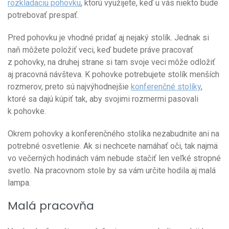
rozkladaciu pohovku
, ktorú využijete, keď u vás niekto bude
potrebovať prespať.
Pred pohovku je vhodné pridať aj nejaký stolík. Jednak si
naň môžete položiť veci, keď budete práve pracovať
z pohovky, na druhej strane si tam svoje veci môže odložiť
aj pracovná návšteva. K pohovke potrebujete stolík menších
rozmerov, preto sú najvýhodnejšie
konferenčné stolíky
,
ktoré sa dajú kúpiť tak, aby svojimi rozmermi pasovali
k pohovke.
Okrem pohovky a konferenčného stolíka nezabudnite ani na
potrebné osvetlenie. Ak si nechcete namáhať oči, tak najmä
vo večerných hodinách vám nebude stačiť len veľké stropné
svetlo. Na pracovnom stole by sa vám určite hodila aj malá
lampa.
Malá pracovňa