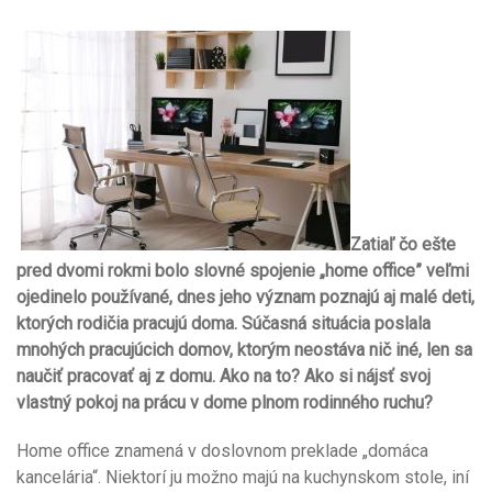
Zatiaľ čo ešte
pred dvomi rokmi bolo slovné spojenie „home office” veľmi
ojedinelo používané, dnes jeho význam poznajú aj malé deti,
ktorých rodičia pracujú doma. Súčasná situácia poslala
mnohých pracujúcich domov, ktorým neostáva nič iné, len sa
naučiť pracovať aj z domu. Ako na to? Ako si nájsť svoj
vlastný pokoj na prácu v dome plnom rodinného ruchu?
Home office znamená v doslovnom preklade „domáca
kancelária“. Niektorí ju možno majú na kuchynskom stole, iní