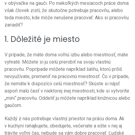
v obývačke na gauči. Po niekoľkých mesiacoch práce doma
však človek zistí, že skutočne potrebuje pracovňu, alebo
teda miesto, kde môže nerušene pracovať. Ako si pracovňu
zariadiť?
1. Dôležité je miesto
V prípade, že máte doma voľnú izbu alebo miestnosť, máte
vyhraté. Môžete si ju celú prerobiť na svoju vlastnú
pracovňu. Poprípade môžete napríklad šatňu, ktorú príliš
nevyužívate, premeniť na pracovnú miestnosť. Čo v prípade,
že nemáte k dispozícii celú miestnosť? Skúste si nájsť
aspoň malú časť v niektorej inej miestnosti, kde si vytvoríte
„mini“ pracovňu. Oddeliť ju môžete napríklad knižnicou alebo
gaučom.
Každý z nás potrebuje vlastný priestor na prácu doma. Ak
v kuchyni raňajkujete, obedujete, večeriate a ešte v nej aj
trávite voľný čas, nebude sa vám dobre pracovať. Ľudské