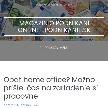
Skip
Magazín o podnikaní online
to
content
MAGAZÍN O PODNIKANÍ
ONLINE EPODNIKANIE.SK
PRIMARY MENU
Opäť home office? Možno
prišiel čas na zariadenie si
pracovne
admin
26. apríla 2024