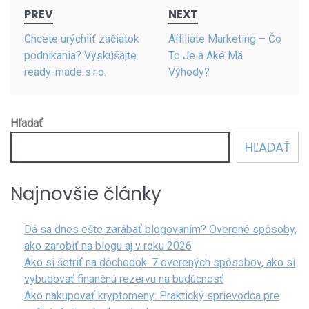
Post
PREV
NEXT
navigation
Chcete urýchliť začiatok
Affiliate Marketing – Čo
podnikania? Vyskúšajte
To Je a Aké Má
ready-made s.r.o.
Výhody?
Hľadať
HĽADAŤ
Najnovšie články
Dá sa dnes ešte zarábať blogovaním? Overené spôsoby,
ako zarobiť na blogu aj v roku 2026
Ako si šetriť na dôchodok: 7 overených spôsobov, ako si
vybudovať finančnú rezervu na budúcnosť
Ako nakupovať kryptomeny: Praktický sprievodca pre