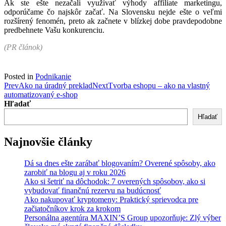
Ak ste ešte nezačali využívať výhody affiliate marketingu,
odporúčame čo najskôr začať. Na Slovensku nejde ešte o veľmi
rozšírený fenomén, preto ak začnete v blízkej dobe pravdepodobne
predbehnete Vašu konkurenciu.
(PR článok)
Posted in
Podnikanie
Post
Prev
Ako na úradný preklad
Next
Tvorba eshopu – ako na vlastný
automatizovaný e-shop
navigation
Hľadať
Hľadať
Najnovšie články
Dá sa dnes ešte zarábať blogovaním? Overené spôsoby, ako
zarobiť na blogu aj v roku 2026
Ako si šetriť na dôchodok: 7 overených spôsobov, ako si
vybudovať finančnú rezervu na budúcnosť
Ako nakupovať kryptomeny: Praktický sprievodca pre
začiatočníkov krok za krokom
Personálna agentúra MAXIN’S Group upozorňuje: Zlý výber