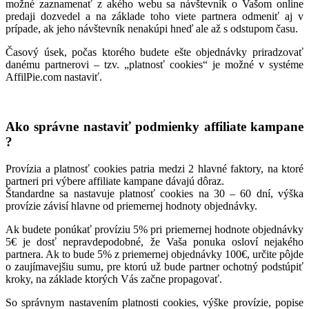
možné zaznamenať z akého webu sa návštevník o Vašom online
predaji dozvedel a na základe toho viete partnera odmeniť aj v
prípade, ak jeho návštevník nenakúpi hneď ale až s odstupom času.
Časový úsek, počas ktorého budete ešte objednávky priradzovať
danému partnerovi – tzv. „platnosť cookies“ je možné v systéme
AffilPie.com nastaviť.
Ako správne nastaviť podmienky affiliate kampane
?
Provízia a platnosť cookies patria medzi 2 hlavné faktory, na ktoré
partneri pri výbere affiliate kampane dávajú dôraz.
Štandardne sa nastavuje platnosť cookies na 30 – 60 dní, výška
provízie závisí hlavne od priemernej hodnoty objednávky.
Ak budete ponúkať províziu 5% pri priemernej hodnote objednávky
5€ je dosť nepravdepodobné, že Vaša ponuka osloví nejakého
partnera. Ak to bude 5% z priemernej objednávky 100€, určite pôjde
o zaujímavejšiu sumu, pre ktorú už bude partner ochotný podstúpiť
kroky, na základe ktorých Vás začne propagovať.
So správnym nastavením platnosti cookies, výške provízie, popise