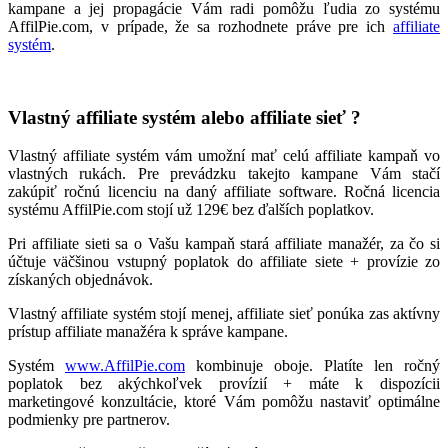
kampane a jej propagácie Vám radi pomôžu ľudia zo systému
AffilPie.com, v prípade, že sa rozhodnete práve pre ich
affiliate
systém
.
Vlastný affiliate systém alebo affiliate sieť ?
Vlastný affiliate systém vám umožní mať celú affiliate kampaň vo
vlastných rukách. Pre prevádzku takejto kampane Vám stačí
zakúpiť ročnú licenciu na daný affiliate software. Ročná licencia
systému AffilPie.com stojí už 129€ bez ďalších poplatkov.
Pri affiliate sieti sa o Vašu kampaň stará affiliate manažér, za čo si
účtuje väčšinou vstupný poplatok do affiliate siete + provízie zo
získaných objednávok.
Vlastný affiliate systém stojí menej, affiliate sieť ponúka zas aktívny
prístup affiliate manažéra k správe kampane.
Systém
www.AffilPie.com
kombinuje oboje. Platíte len ročný
poplatok bez akýchkoľvek provízií + máte k dispozícii
marketingové konzultácie, ktoré Vám pomôžu nastaviť optimálne
podmienky pre partnerov.