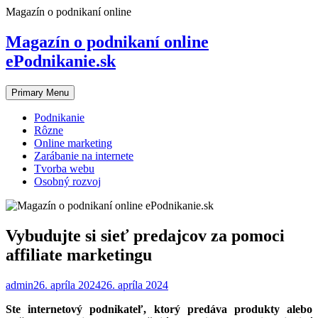
Skip
Magazín o podnikaní online
to
content
Magazín o podnikaní online
ePodnikanie.sk
Primary Menu
Podnikanie
Rôzne
Online marketing
Zarábanie na internete
Tvorba webu
Osobný rozvoj
Vybudujte si sieť predajcov za pomoci
affiliate marketingu
admin
26. apríla 2024
26. apríla 2024
Ste internetový podnikateľ, ktorý predáva produkty alebo