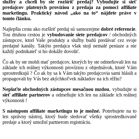
služby a chceli by ste rozšíriť predaj?
Vybudujte si sieť
predajcov platených províziou z predaja za pomoci affiliate
marketingu. Praktický návod „ako na to“ nájdete
práve v
tomto článku.
Najlepšia cesta ako rozšíriť predaj sú samozrejme
dobré referencie
.
Tou druhou cestou je
vybudovanie siete predajcov
/ obchodných
zástupcov, ktorí Vaše produkty a služby budú predávať cez svoje
predajné kanály. Takýto predajca však stojí nemalé peniaze a nie
každý podnikateľ si ho dokáže dovoliť.
Čo ak by ste mohli mať predajcov, ktorých by ste odmeňovali len na
základe ich reálnej výkonnosti províziou z objednávok, ktoré Vám
sprostredkujú ? Čo ak by sa k Vám takýto predajcovia sami hlásili a
propagovali by Vás bez akýchkoľvek nákladov na ich réžiu?
Neplaťte obchodných zástupcov mesačnou mzdou
, vybudujte si
sieť affiliate partnerov
a odmeňujte ich len na základe ich reálnej
výkonnosti !
S nástupom affiliate marketingu to je možné.
Potrebujete na to
len správny nástroj, ktorý bude sledovať všetky sprostredkované
predaje a ktorý umožní partnerom registráciu.