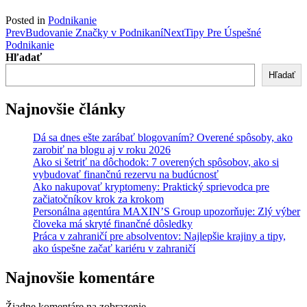
Posted in
Podnikanie
Post
Prev
Budovanie Značky v Podnikaní
Next
Tipy Pre Úspešné
Podnikanie
navigation
Hľadať
Hľadať
Najnovšie články
Dá sa dnes ešte zarábať blogovaním? Overené spôsoby, ako
zarobiť na blogu aj v roku 2026
Ako si šetriť na dôchodok: 7 overených spôsobov, ako si
vybudovať finančnú rezervu na budúcnosť
Ako nakupovať kryptomeny: Praktický sprievodca pre
začiatočníkov krok za krokom
Personálna agentúra MAXIN’S Group upozorňuje: Zlý výber
človeka má skryté finančné dôsledky
Práca v zahraničí pre absolventov: Najlepšie krajiny a tipy,
ako úspešne začať kariéru v zahraničí
Najnovšie komentáre
Žiadne komentáre na zobrazenie.