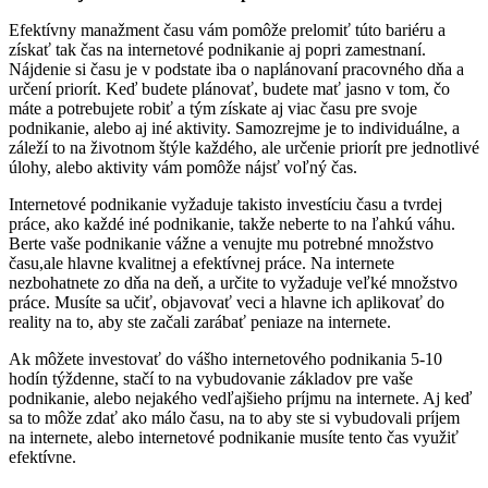
Efektívny manažment času vám pomôže prelomiť túto bariéru a
získať tak čas na internetové podnikanie aj popri zamestnaní.
Nájdenie si času je v podstate iba o naplánovaní pracovného dňa a
určení priorít. Keď budete plánovať, budete mať jasno v tom, čo
máte a potrebujete robiť a tým získate aj viac času pre svoje
podnikanie, alebo aj iné aktivity. Samozrejme je to individuálne, a
záleží to na životnom štýle každého, ale určenie priorít pre jednotlivé
úlohy, alebo aktivity vám pomôže nájsť voľný čas.
Internetové podnikanie vyžaduje takisto investíciu času a tvrdej
práce, ako každé iné podnikanie, takže neberte to na ľahkú váhu.
Berte vaše podnikanie vážne a venujte mu potrebné množstvo
času,ale hlavne kvalitnej a efektívnej práce. Na internete
nezbohatnete zo dňa na deň, a určite to vyžaduje veľké množstvo
práce. Musíte sa učiť, objavovať veci a hlavne ich aplikovať do
reality na to, aby ste začali zarábať peniaze na internete.
Ak môžete investovať do vášho internetového podnikania 5-10
hodín týždenne, stačí to na vybudovanie základov pre vaše
podnikanie, alebo nejakého vedľajšieho príjmu na internete. Aj keď
sa to môže zdať ako málo času, na to aby ste si vybudovali príjem
na internete, alebo internetové podnikanie musíte tento čas využiť
efektívne.