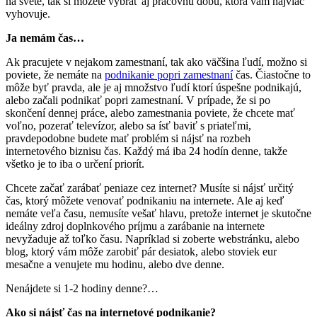
na svete, tak si môžete vybrať aj pracovnú dobu, ktorá vám najviac
vyhovuje.
Ja nemám čas…
Ak pracujete v nejakom zamestnaní, tak ako väčšina ľudí, možno si
poviete, že nemáte na
podnikanie popri zamestnaní
čas. Čiastočne to
môže byť pravda, ale je aj množstvo ľudí ktorí úspešne podnikajú,
alebo začali podnikať popri zamestnaní. V prípade, že si po
skončení dennej práce, alebo zamestnania poviete, že chcete mať
voľno, pozerať televízor, alebo sa ísť baviť s priateľmi,
pravdepodobne budete mať problém si nájsť na rozbeh
internetového biznisu čas. Každý má iba 24 hodín denne, takže
všetko je to iba o určení priorít.
Chcete začať zarábať peniaze cez internet? Musíte si nájsť určitý
čas, ktorý môžete venovať podnikaniu na internete. Ale aj keď
nemáte veľa času, nemusíte vešať hlavu, pretože internet je skutočne
ideálny zdroj doplnkového príjmu a zarábanie na internete
nevyžaduje až toľko času. Napríklad si zoberte webstránku, alebo
blog, ktorý vám môže zarobiť pár desiatok, alebo stoviek eur
mesačne a venujete mu hodinu, alebo dve denne.
Nenájdete si 1-2 hodiny denne?…
Ako si nájsť čas na internetové podnikanie?