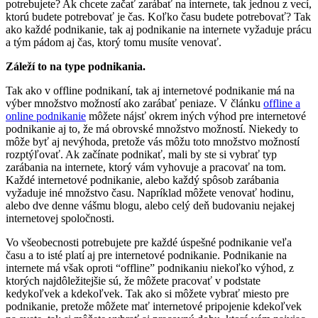
potrebujete? Ak chcete začať zarábať na internete, tak jednou z vecí,
ktorú budete potrebovať je čas. Koľko času budete potrebovať? Tak
ako každé podnikanie, tak aj podnikanie na internete vyžaduje prácu
a tým pádom aj čas, ktorý tomu musíte venovať.
Záleží to na type podnikania.
Tak ako v offline podnikaní, tak aj internetové podnikanie má na
výber množstvo možností ako zarábať peniaze. V článku
offline a
online podnikanie
môžete nájsť okrem iných výhod pre internetové
podnikanie aj to, že má obrovské množstvo možností. Niekedy to
môže byť aj nevýhoda, pretože vás môžu toto množstvo možností
rozptýľovať. Ak začínate podnikať, mali by ste si vybrať typ
zarábania na internete, ktorý vám vyhovuje a pracovať na tom.
Každé internetové podnikanie, alebo každý spôsob zarábania
vyžaduje iné množstvo času. Napríklad môžete venovať hodinu,
alebo dve denne vášmu blogu, alebo celý deň budovaniu nejakej
internetovej spoločnosti.
Vo všeobecnosti potrebujete pre každé úspešné podnikanie veľa
času a to isté platí aj pre internetové podnikanie. Podnikanie na
internete má však oproti “offline” podnikaniu niekoľko výhod, z
ktorých najdôležitejšie sú, že môžete pracovať v podstate
kedykoľvek a kdekoľvek. Tak ako si môžete vybrať miesto pre
podnikanie, pretože môžete mať internetové pripojenie kdekoľvek