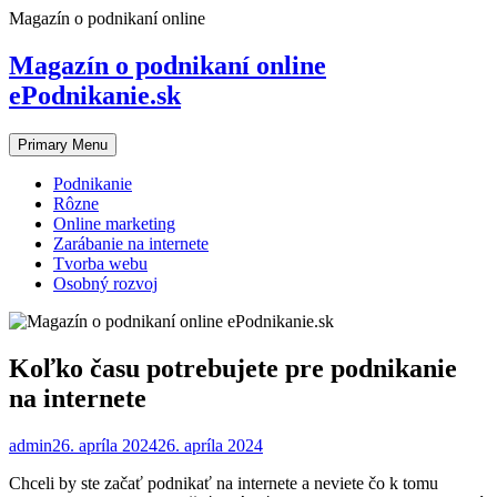
Skip
Magazín o podnikaní online
to
content
Magazín o podnikaní online
ePodnikanie.sk
Primary Menu
Podnikanie
Rôzne
Online marketing
Zarábanie na internete
Tvorba webu
Osobný rozvoj
Koľko času potrebujete pre podnikanie
na internete
admin
26. apríla 2024
26. apríla 2024
Chceli by ste začať podnikať na internete a neviete čo k tomu