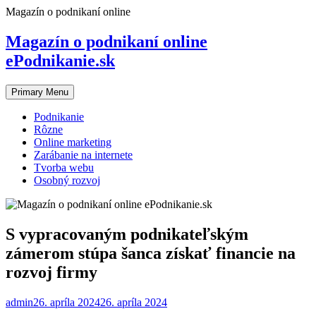
Skip
Magazín o podnikaní online
to
content
Magazín o podnikaní online
ePodnikanie.sk
Primary Menu
Podnikanie
Rôzne
Online marketing
Zarábanie na internete
Tvorba webu
Osobný rozvoj
S vypracovaným podnikateľským
zámerom stúpa šanca získať financie na
rozvoj firmy
admin
26. apríla 2024
26. apríla 2024