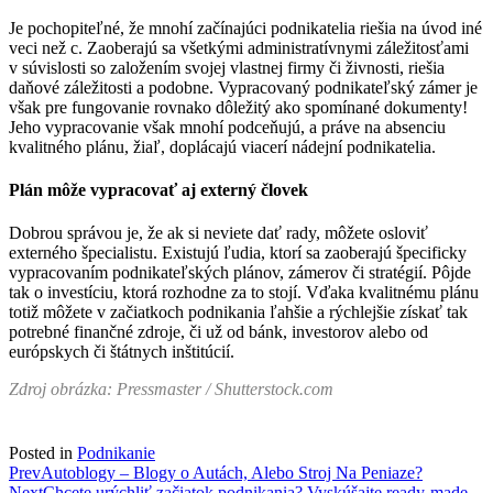
Je pochopiteľné, že mnohí začínajúci podnikatelia riešia na úvod iné
veci než c. Zaoberajú sa všetkými administratívnymi záležitosťami
v súvislosti so založením svojej vlastnej firmy či živnosti, riešia
daňové záležitosti a podobne. Vypracovaný podnikateľský zámer je
však pre fungovanie rovnako dôležitý ako spomínané dokumenty!
Jeho vypracovanie však mnohí podceňujú, a práve na absenciu
kvalitného plánu, žiaľ, doplácajú viacerí nádejní podnikatelia.
Plán môže vypracovať aj externý človek
Dobrou správou je, že ak si neviete dať rady, môžete osloviť
externého špecialistu. Existujú ľudia, ktorí sa zaoberajú špecificky
vypracovaním podnikateľských plánov, zámerov či stratégií. Pôjde
tak o investíciu, ktorá rozhodne za to stojí. Vďaka kvalitnému plánu
totiž môžete v začiatkoch podnikania ľahšie a rýchlejšie získať tak
potrebné finančné zdroje, či už od bánk, investorov alebo od
európskych či štátnych inštitúcií.
Zdroj obrázka: Pressmaster / Shutterstock.com
Posted in
Podnikanie
Post
Prev
Autoblogy – Blogy o Autách, Alebo Stroj Na Peniaze?
Next
Chcete urýchliť začiatok podnikania? Vyskúšajte ready-made