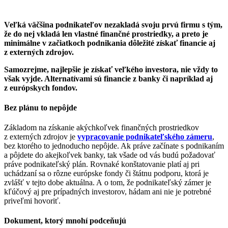
Veľká väčšina podnikateľov nezakladá svoju prvú firmu s tým,
že do nej vkladá len vlastné finančné prostriedky, a preto je
minimálne v začiatkoch podnikania dôležité získať financie aj
z externých zdrojov.
Samozrejme, najlepšie je získať veľkého investora, nie vždy to
však vyjde. Alternatívami sú financie z banky či napríklad aj
z európskych fondov.
Bez plánu to nepôjde
Základom na získanie akýchkoľvek finančných prostriedkov
z externých zdrojov je
vypracovanie podnikateľského zámeru
,
bez ktorého to jednoducho nepôjde. Ak práve začínate s podnikaním
a pôjdete do akejkoľvek banky, tak všade od vás budú požadovať
práve podnikateľský plán. Rovnaké konštatovanie platí aj pri
uchádzaní sa o rôzne európske fondy či štátnu podporu, ktorá je
zvlášť v tejto dobe aktuálna. A o tom, že podnikateľský zámer je
kľúčový aj pre prípadných investorov, hádam ani nie je potrebné
priveľmi hovoriť.
Dokument, ktorý mnohí podceňujú