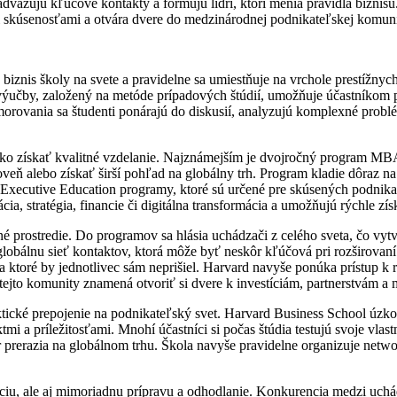
 nadväzujú kľúčové kontakty a formujú lídri, ktorí menia pravidlá bizn
i skúsenosťami a otvára dvere do medzinárodnej podnikateľskej komuni
iznis školy na svete a pravidelne sa umiestňuje na vrchole prestížnych
výučby, založený na metóde prípadových štúdií, umožňuje účastníkom pr
orovania sa študenti ponárajú do diskusií, analyzujú komplexné probl
ako získať kvalitné vzdelanie. Najznámejším je dvojročný program MB
oveň alebo získať širší pohľad na globálny trh. Program kladie dôraz n
xecutive Education programy, ktoré sú určené pre skúsených podnikate
ia, stratégia, financie či digitálna transformácia a umožňujú rýchle z
é prostredie. Do programov sa hlásia uchádzači z celého sveta, čo vyt
lobálnu sieť kontaktov, ktorá môže byť neskôr kľúčová pri rozširovaní 
 na ktoré by jednotlivec sám neprišiel. Harvard navyše ponúka prístup k
 tejto komunity znamená otvoriť si dvere k investíciám, partnerstvám a 
cké prepojenie na podnikateľský svet. Harvard Business School úzko
mi a príležitosťami. Mnohí účastníci si počas štúdia testujú svoje vla
ôr prerazia na globálnom trhu. Škola navyše pravidelne organizuje net
ciu, ale aj mimoriadnu prípravu a odhodlanie. Konkurencia medzi uchád