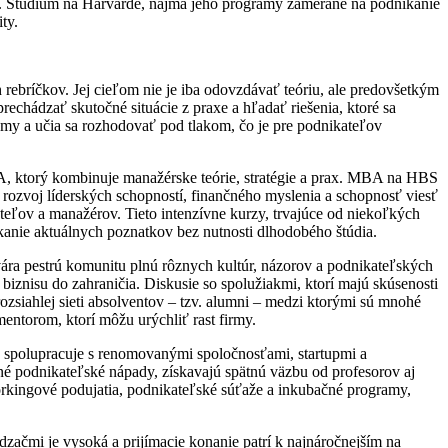
isu. Štúdium na Harvarde, najmä jeho programy zamerané na podnikanie
ty.
 rebríčkov. Jej cieľom nie je iba odovzdávať teóriu, ale predovšetkým
echádzať skutočné situácie z praxe a hľadať riešenia, ktoré sa
émy a učia sa rozhodovať pod tlakom, čo je pre podnikateľov
A, ktorý kombinuje manažérske teórie, stratégie a prax. MBA na HBS
a rozvoj líderských schopností, finančného myslenia a schopnosť viesť
ľov a manažérov. Tieto intenzívne kurzy, trvajúce od niekoľkých
ískanie aktuálnych poznatkov bez nutnosti dlhodobého štúdia.
vára pestrú komunitu plnú rôznych kultúr, názorov a podnikateľských
biznisu do zahraničia. Diskusie so spolužiakmi, ktorí majú skúsenosti
 rozsiahlej sieti absolventov – tzv. alumni – medzi ktorými sú mnohé
mentorom, ktorí môžu urýchliť rast firmy.
 spolupracuje s renomovanými spoločnosťami, startupmi a
stné podnikateľské nápady, získavajú spätnú väzbu od profesorov aj
workingové podujatia, podnikateľské súťaže a inkubačné programy,
začmi je vysoká a prijímacie konanie patrí k najnáročnejším na