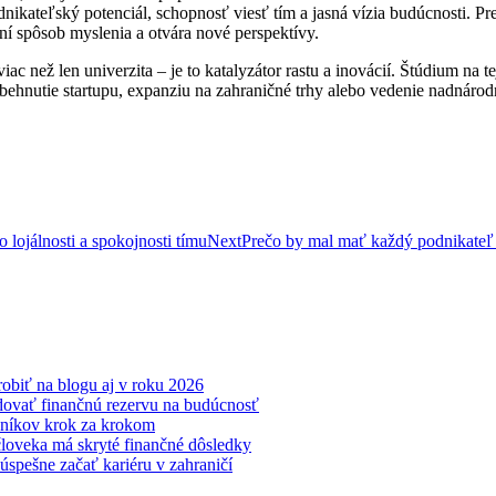
ikateľský potenciál, schopnosť viesť tím a jasná vízia budúcnosti. Pre
ní spôsob myslenia a otvára nové perspektívy.
c než len univerzita – je to katalyzátor rastu a inovácií. Štúdium na tej
ehnutie startupu, expanziu na zahraničné trhy alebo vedenie nadnárodne
 lojálnosti a spokojnosti tímu
Next
Prečo by mal mať každý podnikateľ 
obiť na blogu aj v roku 2026
udovať finančnú rezervu na budúcnosť
čníkov krok za krokom
oveka má skryté finančné dôsledky
 úspešne začať kariéru v zahraničí