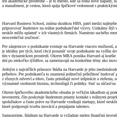
len akademické prostredie – je to miesto, kde sa rodia nové nápady,
a manažment, je cestou, ktorá spája špičkové vedomosti s praktickým
Harvard Business School, známa skratkou HBS, patrí medzi najlepšie b
pripravovať študentov na reálne podnikateľské výzvy. Unikátny štýl 
neskôr môžu uplatniť v ich vlastných firmách. Namiesto suchého mem
neoceniteľná zručnosť.
Pre záujemcov o podnikanie existuje na Harvarde viacero možností, 
je ideálny pre tých, ktorí chcú posunúť svoje podnikanie na vyššiu úr
tím v dynamickom prostredí. Okrem MBA ponúka Harvard aj kratšie E
dní po niekoľko týždňov, sa zameriavajú na konkrétne témy ako inovác
Jedným z najväčších prínosov štúdia na Harvarde je jeho medzinárodn
príbehov. Pre podnikateľa to znamená jedinečnú príležitosť budovať g
z rôznych odvetví a trhov, často prinášajú nové inšpirácie a riešenia,
významné osobnosti biznisu, technológií či politiky. Stať sa súčasťou
Okrem špičkového akademického obsahu je veľkým lákadlom aj prakti
investormi, čím poskytuje študentom priamy kontakt s reálnymi projekt
spolužiakov a často práve na Harvarde vznikajú startupy, ktoré nesk
ktoré podporujú tvorbu inovácií a prepájanie talentov.
Samozrejme, štúdium na Harvarde si vyžaduje nielen finančnú investí