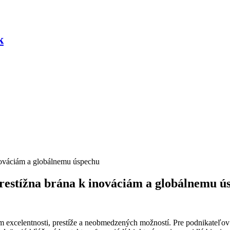
k
restížna brána k inováciám a globálnemu ú
excelentnosti, prestíže a neobmedzených možností. Pre podnikateľov z 