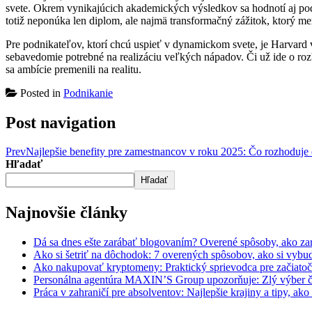
svete. Okrem vynikajúcich akademických výsledkov sa hodnotí aj podn
totiž neponúka len diplom, ale najmä transformačný zážitok, ktorý me
Pre podnikateľov, ktorí chcú uspieť v dynamickom svete, je Harvard via
sebavedomie potrebné na realizáciu veľkých nápadov. Či už ide o rozb
sa ambície premenili na realitu.
Posted in
Podnikanie
Post navigation
Prev
Najlepšie benefity pre zamestnancov v roku 2025: Čo rozhoduje o
Hľadať
Hľadať
Najnovšie články
Dá sa dnes ešte zarábať blogovaním? Overené spôsoby, ako zar
Ako si šetriť na dôchodok: 7 overených spôsobov, ako si vyb
Ako nakupovať kryptomeny: Praktický sprievodca pre začiato
Personálna agentúra MAXIN’S Group upozorňuje: Zlý výber čl
Práca v zahraničí pre absolventov: Najlepšie krajiny a tipy, ako