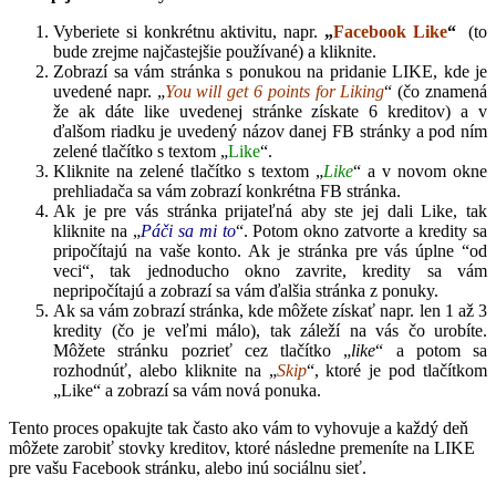
Vyberiete si konkrétnu aktivitu, napr.
„
Facebook Like
“
(to
bude zrejme najčastejšie používané) a kliknite.
Zobrazí sa vám stránka s ponukou na pridanie LIKE, kde je
uvedené napr. „
You will get 6 points for Liking
“ (čo znamená
že ak dáte like uvedenej stránke získate 6 kreditov) a v
ďalšom riadku je uvedený názov danej FB stránky a pod ním
zelené tlačítko s textom „
Like
“.
Kliknite na zelené tlačítko s textom „
Like
“ a v novom okne
prehliadača sa vám zobrazí konkrétna FB stránka.
Ak je pre vás stránka prijateľná aby ste jej dali Like, tak
kliknite na „
Páči sa mi to
“. Potom okno zatvorte a kredity sa
pripočítajú na vaše konto. Ak je stránka pre vás úplne “od
veci“, tak jednoducho okno zavrite, kredity sa vám
nepripočítajú a zobrazí sa vám ďalšia stránka z ponuky.
Ak sa vám zobrazí stránka, kde môžete získať napr. len 1 až 3
kredity (čo je veľmi málo), tak záleží na vás čo urobíte.
Môžete stránku pozrieť cez tlačítko „
like
“ a potom sa
rozhodnúť, alebo kliknite na „
Skip
“, ktoré je pod tlačítkom
„Like“ a zobrazí sa vám nová ponuka.
Tento proces opakujte tak často ako vám to vyhovuje a každý deň
môžete zarobiť stovky kreditov, ktoré následne premeníte na LIKE
pre vašu Facebook stránku, alebo inú sociálnu sieť.