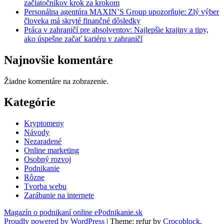
začiatočníkov krok za krokom
Personálna agentúra MAXIN’S Group upozorňuje: Zlý výber
človeka má skryté finančné dôsledky
Práca v zahraničí pre absolventov: Najlepšie krajiny a tipy,
ako úspešne začať kariéru v zahraničí
Najnovšie komentáre
Žiadne komentáre na zobrazenie.
Kategórie
Kryptomeny
Návody
Nezaradené
Online marketing
Osobný rozvoj
Podnikanie
Rôzne
Tvorba webu
Zarábanie na internete
Magazín o podnikaní online ePodnikanie.sk
Proudly powered by WordPress
|
Theme: refur by
Crocoblock
.