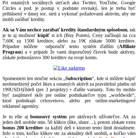
Pri ostatných sociálnych sieťach ako Twitter, YouTube, Google
Circles a pod. je postup v podstate rovnaký, len je treba byť
prihlásený v danej soc. sieti a vykonať požadovanú aktivitu, aby ste
mohli zarábať kredity.
Ak sa Vám nechce zarábať kredity štandardným spôsobom
, tak
je tu aj možnosť
kúpiť
si ich (Buy Points). Ceny začínajú na cca
7,60€ za 1500 kreditov, alebo za 19€ získate 5000 kreditov.
Prípadne môžete odporučiť tento systém ďalším (
Affiliate
Program
) a v prípade že vami doporučený človek bude aktívny,
získate jednorázovo 300 kreditov na svoje konto.
Spomeniem len stručne sekciu „
Subscription
“, kde si môžete kúpiť
neobmedzený počet likes a ostatných aktivít za pravidelnú platbu od
199USD/týždeň (pre 3 projekty) + ďalšie varianty. Toto by mohlo
byť zaujímavé skôr pre online podnikateľov typu „worldwide“,
ktorí podnikajú celosvetovo, alebo pre online-marketingové
reklamné agentúry.
Je tu ešte aj
bonusový systém
pre aktívnych užívateľov. Ak za
jeden deň urobíte min. 50 klikov (like, share…), potom získate extra
bonus 200 kreditov
za každý deň v ktorom tento limit dosiahnete.
Info o tom, koľko klikov ste za aktuálny deň urobili, a koľko vám