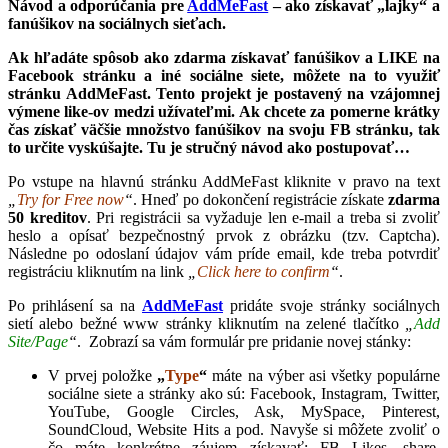
Návod a odporúčania pre
AddMeFast
– ako získavať „lajky“ a
fanúšikov na sociálnych sieťach.
Ak hľadáte spôsob ako zdarma získavať fanúšikov a LIKE na
Facebook stránku a iné sociálne siete, môžete na to využiť
stránku AddMeFast. Tento projekt je postavený na vzájomnej
výmene like-ov medzi užívateľmi. Ak chcete za pomerne krátky
čas získať väčšie množstvo fanúšikov na svoju FB stránku, tak
to určite vyskúšajte. Tu je stručný návod ako postupovať…
Po vstupe na hlavnú stránku AddMeFast kliknite v pravo na text
„
Try for Free now
“
. Hneď po dokončení registrácie získate
zdarma
50 kreditov
. Pri registrácii sa vyžaduje len e-mail a treba si zvoliť
heslo a opísať bezpečnostný prvok z obrázku (tzv. Captcha).
Následne po odoslaní údajov vám príde email, kde treba potvrdiť
registráciu kliknutím na link
„
Click here to confirm
“
.
Po prihlásení sa na
AddMeFast
pridáte svoje stránky sociálnych
sietí alebo bežné www stránky kliknutím na zelené tlačítko
„
Add
Site/Page
“
. Zobrazí sa vám formulár pre pridanie novej stánky:
V prvej položke
„
Type
“
máte na výber asi všetky populárne
sociálne siete a stránky ako sú: Facebook, Instagram, Twitter,
YouTube, Google Circles, Ask, MySpace, Pinterest,
SoundCloud, Website Hits a pod. Navyše si môžete zvoliť o
čo máte konkrétne záujem získavať: FB Likes, share,