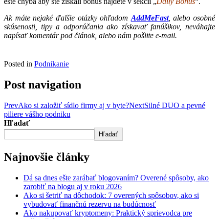
ešte chýba aby ste získali bonus nájdete v sekcii „
Daily Bonus
“.
Ak máte nejaké ďalšie otázky ohľadom
AddMeFast
, alebo osobné
skúsenosti, tipy a odporúčania ako získavať fanúšikov, neváhajte
napísať komentár pod článok, alebo nám pošlite e-mail.
Posted in
Podnikanie
Post navigation
Prev
Ako si založiť sídlo firmy aj v byte?
Next
Silné DUO a pevné
piliere vášho podniku
Hľadať
Hľadať
Najnovšie články
Dá sa dnes ešte zarábať blogovaním? Overené spôsoby, ako
zarobiť na blogu aj v roku 2026
Ako si šetriť na dôchodok: 7 overených spôsobov, ako si
vybudovať finančnú rezervu na budúcnosť
Ako nakupovať kryptomeny: Praktický sprievodca pre