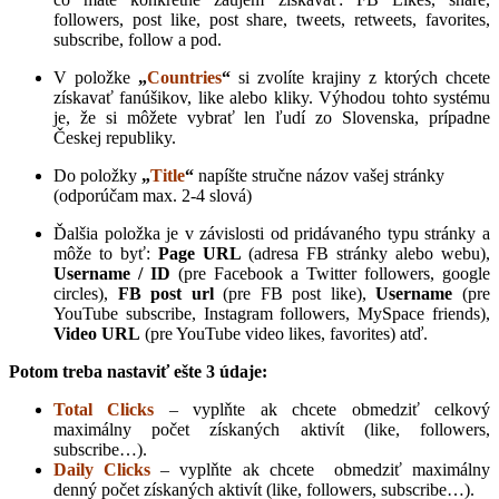
followers, post like, post share, tweets, retweets, favorites,
subscribe, follow a pod.
V položke
„
Countries
“
si zvolíte krajiny z ktorých chcete
získavať fanúšikov, like alebo kliky. Výhodou tohto systému
je, že si môžete vybrať len ľudí zo Slovenska, prípadne
Českej republiky.
Do položky
„
Title
“
napíšte stručne názov vašej stránky
(odporúčam max. 2-4 slová)
Ďalšia položka je v závislosti od pridávaného typu stránky a
môže to byť:
Page URL
(adresa FB stránky alebo webu),
Username / ID
(pre Facebook a Twitter followers, google
circles),
FB post url
(pre FB post like),
Username
(pre
YouTube subscribe, Instagram followers, MySpace friends),
Video URL
(pre YouTube video likes, favorites) atď.
Potom treba nastaviť ešte 3 údaje:
Total Clicks
– vyplňte ak chcete obmedziť celkový
maximálny počet získaných aktivít (like, followers,
subscribe…).
Daily Clicks
– vyplňte ak chcete obmedziť maximálny
denný počet získaných aktivít (like, followers, subscribe…).