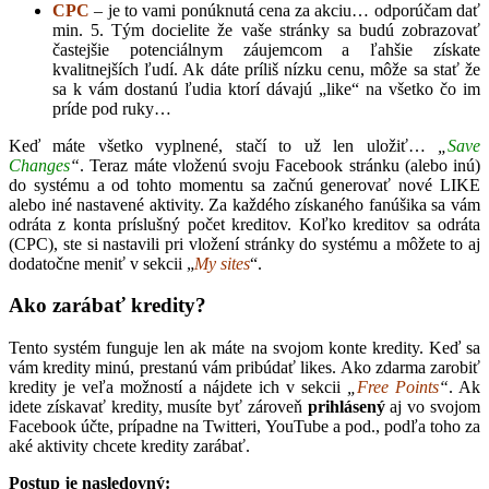
CPC
– je to vami ponúknutá cena za akciu… odporúčam dať
min. 5. Tým docielite že vaše stránky sa budú zobrazovať
častejšie potenciálnym záujemcom a ľahšie získate
kvalitnejších ľudí. Ak dáte príliš nízku cenu, môže sa stať že
sa k vám dostanú ľudia ktorí dávajú „like“ na všetko čo im
príde pod ruky…
Keď máte všetko vyplnené, stačí to už len uložiť…
„
Save
Changes
“
. Teraz máte vloženú svoju Facebook stránku (alebo inú)
do systému a od tohto momentu sa začnú generovať nové LIKE
alebo iné nastavené aktivity. Za každého získaného fanúšika sa vám
odráta z konta príslušný počet kreditov. Koľko kreditov sa odráta
(CPC), ste si nastavili pri vložení stránky do systému a môžete to aj
dodatočne meniť v sekcii „
My sites
“.
Ako zarábať kredity?
Tento systém funguje len ak máte na svojom konte kredity. Keď sa
vám kredity minú, prestanú vám pribúdať likes. Ako zdarma zarobiť
kredity je veľa možností a nájdete ich v sekcii
„
Free Points
“
. Ak
idete získavať kredity, musíte byť zároveň
prihlásený
aj vo svojom
Facebook účte, prípadne na Twitteri, YouTube a pod., podľa toho za
aké aktivity chcete kredity zarábať.
Postup je nasledovný: