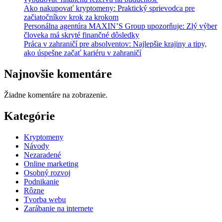
Ako nakupovať kryptomeny: Praktický sprievodca pre
začiatočníkov krok za krokom
Personálna agentúra MAXIN’S Group upozorňuje: Zlý výber
človeka má skryté finančné dôsledky
Práca v zahraničí pre absolventov: Najlepšie krajiny a tipy,
ako úspešne začať kariéru v zahraničí
Najnovšie komentáre
Žiadne komentáre na zobrazenie.
Kategórie
Kryptomeny
Návody
Nezaradené
Online marketing
Osobný rozvoj
Podnikanie
Rôzne
Tvorba webu
Zarábanie na internete