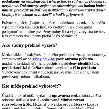
podnikanie na medzinárodné trhy, je isté, že súdnym prekladom sa
nevyhnete. Dokumenty spojené so zahraničným obchodom budete
musieť predložiť príslušným inštitúciám v úradnom jazyku danej
krajiny. Nenechajte sa zaskočiť a buďte pripravení.
Právne regulácie týkajúce sa práce a podnikania v cudzine sa môžu
v jednotlivých krajinách líšiť, vo všetkých však bude nutné
poskytnúť minimálne preložený rodný list a výpis z registra trestov.
Kto vám tieto dokumenty preloží a čo očakávať?
Ako súdny preklad vyzerá?
Medzi základné náležitosti úradného prekladu (ozn. aj ako notársky,
certifikovaný alebo
súdny preklad
) patrí:
okrúhla pečiatka
úradného prekladateľa,
jeho podpis a pridelený identifikátor,
prekladateľská doložka
v oboch jazykoch a
číslo prekladu
.
Vyhotovený dokument v cudzom jazyku musí byť s originálom
previazaný stuhou – trikolórou.
Kto môže preklad vyhotoviť?
Úradný preklad môže vydať iba
oprávnená osoba
, ktorá zložila
odborné skúšky a bola
akreditovaná Ministerstvom
spravodlivosti SR.
Môže ísť o fyzickú osobu, ktorá vykonáva
prekladateľskú a tlmočnícku činnosť alebo o prekladateľskú