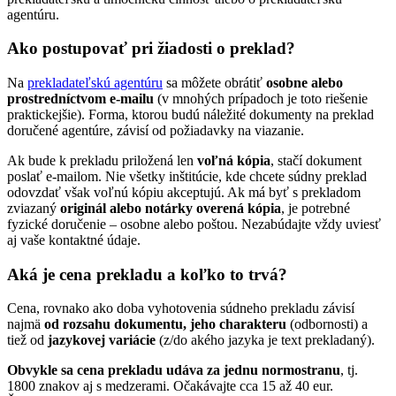
agentúru.
Ako postupovať pri žiadosti o preklad?
Na
prekladateľskú agentúru
sa môžete obrátiť
osobne alebo
prostredníctvom e-mailu
(v mnohých prípadoch je toto riešenie
praktickejšie). Forma, ktorou budú náležité dokumenty na preklad
doručené agentúre, závisí od požiadavky na viazanie.
Ak bude k prekladu priložená len
voľná kópia
, stačí dokument
poslať e-mailom. Nie všetky inštitúcie, kde chcete súdny preklad
odovzdať však voľnú kópiu akceptujú. Ak má byť s prekladom
zviazaný
originál alebo notárky overená kópia
, je potrebné
fyzické doručenie – osobne alebo poštou. Nezabúdajte vždy uviesť
aj vaše kontaktné údaje.
Aká je cena prekladu a koľko to trvá?
Cena, rovnako ako doba vyhotovenia súdneho prekladu závisí
najmä
od rozsahu dokumentu, jeho charakteru
(odbornosti) a
tiež od
jazykovej variácie
(z/do akého jazyka je text prekladaný).
Obvykle sa cena prekladu udáva za jednu normostranu
, tj.
1800 znakov aj s medzerami. Očakávajte cca 15 až 40 eur.