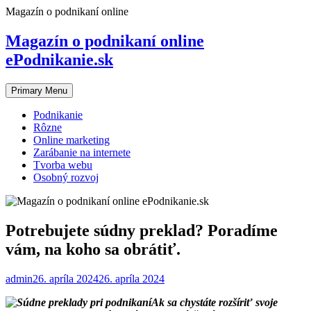
Skip
Magazín o podnikaní online
to
content
Magazín o podnikaní online
ePodnikanie.sk
Primary Menu
Podnikanie
Rôzne
Online marketing
Zarábanie na internete
Tvorba webu
Osobný rozvoj
Potrebujete súdny preklad? Poradíme
vám, na koho sa obrátiť.
admin
26. apríla 2024
26. apríla 2024
Ak sa chystáte rozšíriť svoje