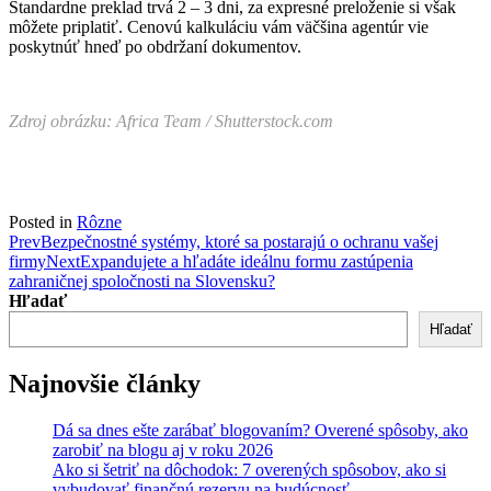
Štandardne preklad trvá 2 – 3 dni, za expresné preloženie si však
môžete priplatiť. Cenovú kalkuláciu vám väčšina agentúr vie
poskytnúť hneď po obdržaní dokumentov.
Zdroj obrázku: Africa Team / Shutterstock.com
Posted in
Rôzne
Post
Prev
Bezpečnostné systémy, ktoré sa postarajú o ochranu vašej
firmy
Next
Expandujete a hľadáte ideálnu formu zastúpenia
navigation
zahraničnej spoločnosti na Slovensku?
Hľadať
Hľadať
Najnovšie články
Dá sa dnes ešte zarábať blogovaním? Overené spôsoby, ako
zarobiť na blogu aj v roku 2026
Ako si šetriť na dôchodok: 7 overených spôsobov, ako si
vybudovať finančnú rezervu na budúcnosť