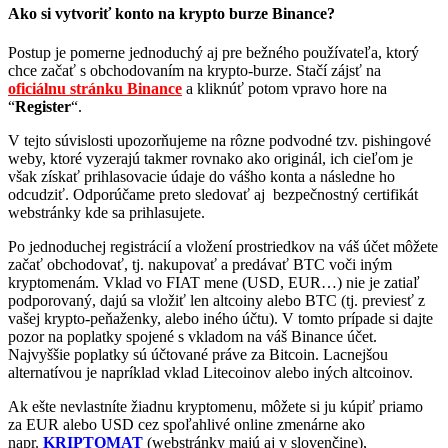
Ako si vytvoriť konto na krypto burze Binance?
Postup je pomerne jednoduchý aj pre bežného používateľa, ktorý
chce začať s obchodovaním na krypto-burze. Stačí zájsť na
oficiálnu stránku Binance
a kliknúť potom vpravo hore na
“
Register
“.
V tejto súvislosti upozorňujeme na rôzne podvodné tzv. pishingové
weby, ktoré vyzerajú takmer rovnako ako originál, ich cieľom je
však získať prihlasovacie údaje do vášho konta a následne ho
odcudziť. Odporúčame preto sledovať aj bezpečnostný certifikát
webstránky kde sa prihlasujete.
Po jednoduchej registrácií a vložení prostriedkov na váš účet môžete
začať obchodovať, tj. nakupovať a predávať BTC voči iným
kryptomenám. Vklad vo FIAT mene (USD, EUR…) nie je zatiaľ
podporovaný, dajú sa vložiť len altcoiny alebo BTC (tj. previesť z
vašej krypto-peňaženky, alebo iného účtu). V tomto prípade si dajte
pozor na poplatky spojené s vkladom na váš Binance účet.
Najvyššie poplatky sú účtované práve za Bitcoin. Lacnejšou
alternatívou je napríklad vklad Litecoinov alebo iných altcoinov.
Ak ešte nevlastníte žiadnu kryptomenu, môžete si ju kúpiť priamo
za EUR alebo USD cez spoľahlivé online zmenárne ako
napr.
KRIPTOMAT
(webstránky majú aj v slovenčine),