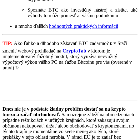
Spoznáte BTC ako investičný nástroj a zistíte, aké
výhody to môže priniesť aj vášmu podnikaniu
a mnoho ďalších
hodnotných praktických informácií
TIP:
Ako ľahko a dlhodobo získavať BTC zadarmo? 👉 Stačí
zmeniť webový prehliadač na
CryptoTab
v ktorom je
implementovaný ťažobný modul, ktorý využíva nevyužitý
výpočtový výkon vášho PC na ťažbu Bitcoinu pre vás (overené v
praxi) ✨
Dnes nie je v podstate žiadny problém dostať sa na krypto
burzu a začať obchodovať.
Samozrejme záleží na obmedzeniach
prípadne reštrikciách v určitých krajinách, ktoré zakazujú svojim
občanom nakupovať, držať alebo obchodovať s kryptomenami, no
týchto krajín je momentálne vo svete menej ako tých, ktoré
prekážky v tejto oblasti nerobia. V rámci EÚ je to zatiaľ bez