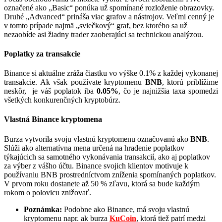
označené ako „Basic“ ponúka už spomínané rozloženie obrazovky.
Druhé „Advanced“ prináša viac grafov a nástrojov. Veľmi cenný je
v tomto prípade najmä „sviečkový“ graf, bez ktorého sa už
nezaobíde asi žiadny trader zaoberajúci sa technickou analýzou.
Poplatky za transakcie
Binance si aktuálne zráža čiastku vo výške 0.1% z každej vykonanej
transakcie. Ak však používate kryptomenu
BNB
, ktorú priblížime
neskôr, je váš poplatok iba
0.05%
, čo je najnižšia taxa spomedzi
všetkých konkurenčných kryptobúrz.
Vlastná Binance kryptomena
Burza vytvorila svoju vlastnú kryptomenu označovanú ako
BNB
.
Slúži ako alternatívna mena určená na hradenie poplatkov
týkajúcich sa samotného vykonávania transakcií, ako aj poplatkov
za výber z vášho účtu. Binance svojich klientov motivuje k
používaniu BNB prostredníctvom zníženia spomínaných poplatkov.
V prvom roku dostanete až 50 % zľavu, ktorá sa bude každým
rokom o polovicu znižovať.
Poznámka:
Podobne ako Binance, má svoju vlastnú
kryptomenu napr. ak burza
KuCoin
, ktorá tiež patrí medzi