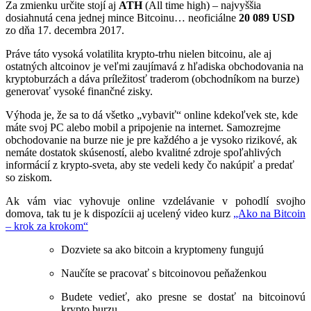
Za zmienku určite stojí aj
ATH
(All time high) – najvyššia
dosiahnutá cena jednej mince Bitcoinu… neoficiálne
20 089 USD
zo dňa 17. decembra 2017.
Práve táto vysoká volatilita krypto-trhu nielen bitcoinu, ale aj
ostatných altcoinov je veľmi zaujímavá z hľadiska obchodovania na
kryptoburzách a dáva príležitosť traderom (obchodníkom na burze)
generovať vysoké finančné zisky.
Výhoda je, že sa to dá všetko „vybaviť“ online kdekoľvek ste, kde
máte svoj PC alebo mobil a pripojenie na internet. Samozrejme
obchodovanie na burze nie je pre každého a je vysoko rizikové, ak
nemáte dostatok skúseností, alebo kvalitné zdroje spoľahlivých
informácií z krypto-sveta, aby ste vedeli kedy čo nakúpiť a predať
so ziskom.
Ak vám viac vyhovuje online vzdelávanie v pohodlí svojho
domova, tak tu je k dispozícii aj ucelený video kurz
„Ako na Bitcoin
– krok za krokom“
Dozviete sa ako bitcoin a kryptomeny fungujú
Naučíte se pracovať s bitcoinovou peňaženkou
Budete vedieť, ako presne se dostať na bitcoinovú
krypto burzu