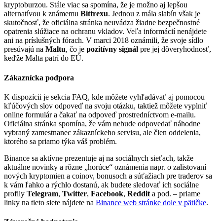
kryptoburzou. Stále viac sa spomína, že je možno aj lepšou
alternatívou k známemu
Bittrexu
. Jednou z mála slabín však je
skutočnosť, že oficiálna stránka neuvádza žiadne bezpečnostné
opatrenia slúžiace na ochranu vkladov. Veľa informácií nenájdete
ani na príslušných fórach. V marci 2018 oznámili, že svoje sídlo
presúvajú na
Maltu
, čo je
pozitívny signál
pre jej dôveryhodnosť,
keďže Malta patrí do EÚ.
Zákaznícka podpora
K dispozícii je sekcia FAQ, kde môžete vyhľadávať aj pomocou
kľúčových slov odpoveď na svoju otázku, taktiež môžete vyplniť
online formulár a čakať na odpoveď prostredníctvom e-mailu.
Oficiálna stránka spomína, že vám nebude odpovedať náhodne
vybraný zamestnanec zákazníckeho servisu, ale člen oddelenia,
ktorého sa priamo týka váš problém.
Binance sa aktívne prezentuje aj na sociálnych sieťach, takže
aktuálne novinky a rôzne „horúce“ oznámenia napr. o zalistovaní
nových kryptomien a coinov, bonusoch a súťažiach pre traderov sa
k vám ľahko a rýchlo dostanú, ak budete sledovať ich sociálne
profily
Telegram
,
Twitter
,
Facebook
,
Reddit
a pod. – priame
linky na tieto siete nájdete na
Binance web stránke dole v pätičke
.