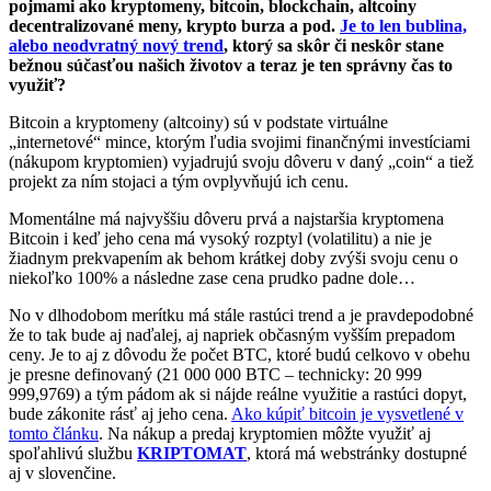
pojmami ako kryptomeny, bitcoin, blockchain, altcoiny
decentralizované meny, krypto burza a pod.
Je to len bublina,
alebo neodvratný nový trend
, ktorý sa skôr či neskôr stane
bežnou súčasťou našich životov a teraz je ten správny čas to
využiť?
Bitcoin a kryptomeny (altcoiny) sú v podstate virtuálne
„internetové“ mince, ktorým ľudia svojimi finančnými investíciami
(nákupom kryptomien) vyjadrujú svoju dôveru v daný „coin“ a tiež
projekt za ním stojaci a tým ovplyvňujú ich cenu.
Momentálne má najvyššiu dôveru prvá a najstaršia kryptomena
Bitcoin i keď jeho cena má vysoký rozptyl (volatilitu) a nie je
žiadnym prekvapením ak behom krátkej doby zvýši svoju cenu o
niekoľko 100% a následne zase cena prudko padne dole…
No v dlhodobom merítku má stále rastúci trend a je pravdepodobné
že to tak bude aj naďalej, aj napriek občasným vyšším prepadom
ceny. Je to aj z dôvodu že počet BTC, ktoré budú celkovo v obehu
je presne definovaný (21 000 000 BTC – technicky: 20 999
999,9769) a tým pádom ak si nájde reálne využitie a rastúci dopyt,
bude zákonite rásť aj jeho cena.
Ako kúpiť bitcoin je vysvetlené v
tomto článku
. Na nákup a predaj kryptomien môžte využiť aj
spoľahlivú službu
KRIPTOMAT
, ktorá má webstránky dostupné
aj v slovenčine.