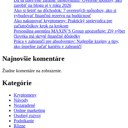
Dá sa dnes ešte zarábať blogovaním? Overené spôsoby, ako
zarobiť na blogu aj v roku 2026
Ako si šetriť na dôchodok: 7 overených spôsobov, ako si
vybudovať finančnú rezervu na budúcnosť
Ako nakupovať kryptomeny: Praktický sprievodca pre
začiatočníkov krok za krokom
Personálna agentúra MAXIN’S Group upozorňuje: Zlý výber
človeka má skryté finančné dôsledky
Práca v zahraničí pre absolventov: Najlepšie krajiny a tipy,
ako úspešne začať kariéru v zahraničí
Najnovšie komentáre
Žiadne komentáre na zobrazenie.
Kategórie
Kryptomeny
Návody
Nezaradené
Online marketing
Osobný rozvoj
Podnikanie
Rôzne