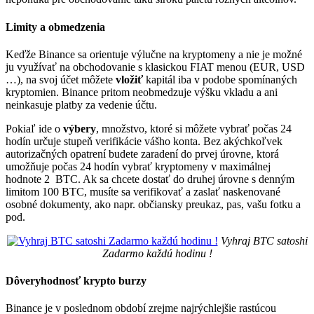
Limity a obmedzenia
Keďže Binance sa orientuje výlučne na kryptomeny a nie je možné
ju využívať na obchodovanie s klasickou FIAT menou (EUR, USD
…), na svoj účet môžete
vložiť
kapitál iba v podobe spomínaných
kryptomien. Binance pritom neobmedzuje výšku vkladu a ani
neinkasuje platby za vedenie účtu.
Pokiaľ ide o
výbery
, množstvo, ktoré si môžete vybrať počas 24
hodín určuje stupeň verifikácie vášho konta. Bez akýchkoľvek
autorizačných opatrení budete zaradení do prvej úrovne, ktorá
umožňuje počas 24 hodín vybrať kryptomeny v maximálnej
hodnote 2 BTC. Ak sa chcete dostať do druhej úrovne s denným
limitom 100 BTC, musíte sa verifikovať a zaslať naskenované
osobné dokumenty, ako napr. občiansky preukaz, pas, vašu fotku a
pod.
Vyhraj BTC satoshi
Zadarmo každú hodinu !
Dôveryhodnosť krypto burzy
Binance je v poslednom období zrejme najrýchlejšie rastúcou