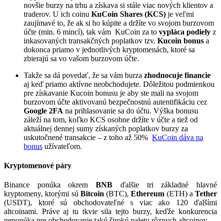
novšie burzy na trhu a získava si stále viac nových klientov a
traderov. U ich coinu
KuCoin Shares (KCS)
je veľmi
zaujímavé to, že ak si ho kúpite a držíte vo svojom burzovom
účte (min. 6 mincí), tak vám KuCoin za to
vypláca podiely
z
inkasovaných transakčných poplatkov tzv.
Kucoin bonus
a
dokonca priamo v jednotlivých kryptomenách, ktoré sa
zbierajú sa vo vašom burzovom účte.
Takže sa dá povedať, že sa vám burza
zhodnocuje financie
aj keď priamo aktívne neobchodujete. Dôležitou podmienkou
pre získavanie Kucoin bonusu je aby ste mali na svojom
burzovom účte aktivovanú bezpečnostnú autentifikáciu cez
Google 2FA
na prihlasovanie sa do účtu. Výška bonusu
záleží na tom, koľko KCS osobne držíte v účte a tiež od
aktuálnej dennej sumy získaných poplatkov burzy za
uskutočnené transakcie – z toho až 50%
KuCoin dáva na
bonus
užívateľom.
Kryptomenové páry
Binance ponúka okrem
BNB
ďalšie tri základné hlavné
kryptomeny, ktorými sú
Bitcoin
(BTC),
Ethereum
(ETH) a
Tether
(USDT), ktoré sú obchodovateľné s viac ako 120 ďalšími
altcoinami. Práve aj tu tkvie sila tejto burzy, keďže konkurencia
neponúka pre obchodovanie takú širokú paletu rôznych altcoinov.