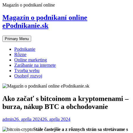
Skip
Magazín o podnikaní online
to
content
Magazín o podnikaní online
ePodnikanie.sk
Primary Menu
Podnikanie
Rôzne
Online marketing
Zarábanie na internete
Tvorba webu
Osobný rozvoj
Ako začať s bitcoinom a kryptomenami –
burza, nákup BTC a obchodovanie
admin
26. apríla 2024
26. apríla 2024
Stále častejšie a z rôznych strán sa stretávame s