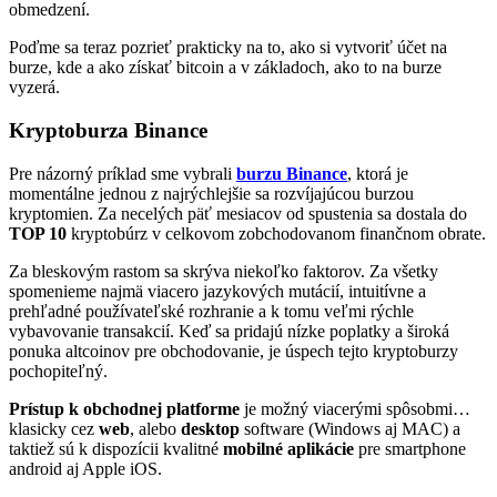
obmedzení.
Poďme sa teraz pozrieť prakticky na to, ako si vytvoriť účet na
burze, kde a ako získať bitcoin a v základoch, ako to na burze
vyzerá.
Kryptoburza Binance
Pre názorný príklad sme vybrali
burzu Binance
, ktorá je
momentálne jednou z najrýchlejšie sa rozvíjajúcou burzou
kryptomien. Za necelých päť mesiacov od spustenia sa dostala do
TOP 10
kryptobúrz v celkovom zobchodovanom finančnom obrate.
Za bleskovým rastom sa skrýva niekoľko faktorov. Za všetky
spomenieme najmä viacero jazykových mutácií, intuitívne a
prehľadné používateľské rozhranie a k tomu veľmi rýchle
vybavovanie transakcií. Keď sa pridajú nízke poplatky a široká
ponuka altcoinov pre obchodovanie, je úspech tejto kryptoburzy
pochopiteľný.
Prístup k obchodnej platforme
je možný viacerými spôsobmi…
klasicky cez
web
, alebo
desktop
software (Windows aj MAC) a
taktiež sú k dispozícii kvalitné
mobilné aplikácie
pre smartphone
android aj Apple iOS.