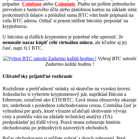
prípadne
Coinbase
alebo
Coinmate
. Platbu im pošlete jednoducho
prevodom z bankového účtu alebo platobnou kartou na základe nimi
poskytnutých údajov a príslušná suma BTC vám bude pripísaná na
vašu BTC adresu. Odtiaľ si potom môžete bitcoiny preposlať na
kryptoburzu.
U bitcoinu aj ďalších kryptomien je potrebné ešte upresniť, že
nemusíte naraz kúpiť celú virtuálnu mincu
, ale kľudne aj jej
časť, napr. 0,1 BTC.
Vyhraj BTC satoshi
Zadarmo každú hodinu !
Užívateľsky prijateľné rozhranie
Rozloženie a prehľadnosť stránky sú skutočne na vysokej úrovni.
Jednoducho si vyberiete kryptomenový pár, napríklad Bitcoin a
Ethereum, označené ako ETH/BTC. Ľavá strana obrazovky ukazuje
tzv. orderbook s poslednou zobchodovanou cenou. Centrálna časť je
vyhradená pre grafy, ktoré výrazne uľahčujú sledovanie vývoja
ceny a pomôžu vám na základe technickej analýzy (TA)
predpokladať jej ďalší vývoj. Pravá strana zobrazuje históriu
obchodovania po jednotlivých uzavretých obchodoch.
Počas obchodovania si môžete vybrať z dvoch zobrazení. Prvé