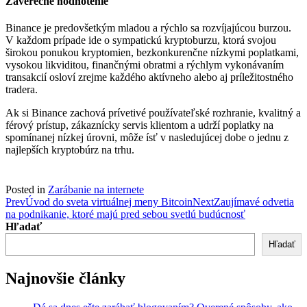
Záverečné hodnotenie
Binance je predovšetkým mladou a rýchlo sa rozvíjajúcou burzou.
V každom prípade ide o sympatickú kryptoburzu, ktorá svojou
širokou ponukou kryptomien, bezkonkurenčne nízkymi poplatkami,
vysokou likviditou, finančnými obratmi a rýchlym vykonávaním
transakcií osloví zrejme každého aktívneho alebo aj príležitostného
tradera.
Ak si Binance zachová prívetivé používateľské rozhranie, kvalitný a
férový prístup, zákaznícky servis klientom a udrží poplatky na
spomínanej nízkej úrovni, môže ísť v nasledujúcej dobe o jednu z
najlepších kryptobúrz na trhu.
Posted in
Zarábanie na internete
Post
Prev
Úvod do sveta virtuálnej meny Bitcoin
Next
Zaujímavé odvetia
na podnikanie, ktoré majú pred sebou svetlú budúcnosť
navigation
Hľadať
Hľadať
Najnovšie články