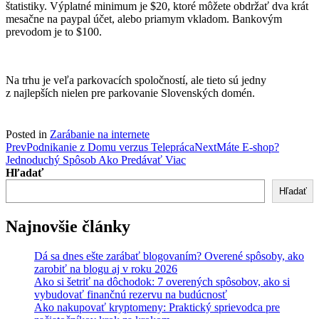
štatistiky. Výplatné minimum je $20, ktoré môžete obdržať dva krát
mesačne na paypal účet, alebo priamym vkladom. Bankovým
prevodom je to $100.
Na trhu je veľa parkovacích spoločností, ale tieto sú jedny
z najlepších nielen pre parkovanie Slovenských domén.
Posted in
Zarábanie na internete
Post
Prev
Podnikanie z Domu verzus Telepráca
Next
Máte E-shop?
Jednoduchý Spôsob Ako Predávať Viac
navigation
Hľadať
Hľadať
Najnovšie články
Dá sa dnes ešte zarábať blogovaním? Overené spôsoby, ako
zarobiť na blogu aj v roku 2026
Ako si šetriť na dôchodok: 7 overených spôsobov, ako si
vybudovať finančnú rezervu na budúcnosť
Ako nakupovať kryptomeny: Praktický sprievodca pre