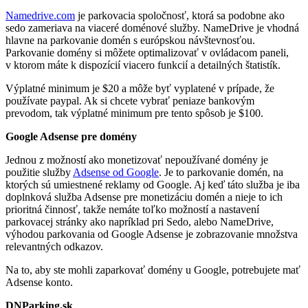
Namedrive.com
je parkovacia spoločnosť, ktorá sa podobne ako
sedo zameriava na viaceré doménové služby. NameDrive je vhodná
hlavne na parkovanie domén s európskou návštevnosťou.
Parkovanie domény si môžete optimalizovať v ovládacom paneli,
v ktorom máte k dispozícií viacero funkcií a detailných štatistík.
Výplatné minimum je $20 a môže byť vyplatené v prípade, že
používate paypal. Ak si chcete vybrať peniaze bankovým
prevodom, tak výplatné minimum pre tento spôsob je $100.
Google Adsense pre domény
Jednou z možností ako monetizovať nepoužívané domény je
použitie služby
Adsense od Google
. Je to parkovanie domén, na
ktorých sú umiestnené reklamy od Google. Aj keď táto služba je iba
doplnková služba Adsense pre monetizáciu domén a nieje to ich
prioritná činnosť, takže nemáte toľko možností a nastavení
parkovacej stránky ako napríklad pri Sedo, alebo NameDrive,
výhodou parkovania od Google Adsense je zobrazovanie množstva
relevantných odkazov.
Na to, aby ste mohli zaparkovať domény u Google, potrebujete mať
Adsense konto.
DNParking.sk