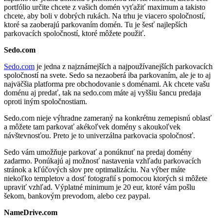
portfólio určite chcete z vašich domén vyťažiť maximum a takisto
chcete, aby boli v dobrých rukách. Na trhu je viacero spoločností,
ktoré sa zaoberajú parkovaním domén. Tu je šesť najlepších
parkovacích spoločností, ktoré môžete použiť.
Sedo.com
Sedo.com
je jedna z najznámejších a najpoužívanejších parkovacích
spoločností na svete. Sedo sa nezaoberá iba parkovaním, ale je to aj
najväčšia platforma pre obchodovanie s doménami. Ak chcete vašu
doménu aj predať, tak na sedo.com máte aj vyššiu šancu predaja
oproti iným spoločnostiam.
Sedo.com nieje výhradne zameraný na konkrétnu zemepisnú oblasť
a môžete tam parkovať akékoľvek domény s akoukoľvek
návštevnosťou. Preto je to univerzálna parkovacia spoločnosť.
Sedo vám umožňuje parkovať a ponúknuť na predaj domény
zadarmo. Ponúkajú aj možnosť nastavenia vzhľadu parkovacích
stránok a kľúčových slov pre optimalizáciu. Na výber máte
niekoľko templetov a dosť fotografií s pomocou ktorých si môžete
upraviť vzhľad. Výplatné minimum je 20 eur, ktoré vám pošlu
šekom, bankovým prevodom, alebo cez paypal.
NameDrive.com