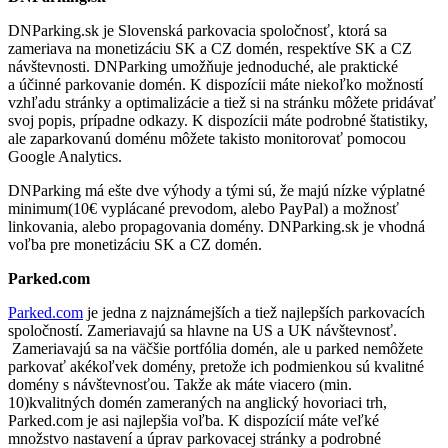
DNParking.sk je Slovenská parkovacia spoločnosť, ktorá sa
zameriava na monetizáciu SK a CZ domén, respektíve SK a CZ
návštevnosti. DNParking umožňuje jednoduché, ale praktické
a účinné parkovanie domén. K dispozícii máte niekoľko možností
vzhľadu stránky a optimalizácie a tiež si na stránku môžete pridávať
svoj popis, prípadne odkazy. K dispozícii máte podrobné štatistiky,
ale zaparkovanú doménu môžete takisto monitorovať pomocou
Google Analytics.
DNParking má ešte dve výhody a tými sú, že majú nízke výplatné
minimum(10€ vyplácané prevodom, alebo PayPal) a možnosť
linkovania, alebo propagovania domény. DNParking.sk je vhodná
voľba pre monetizáciu SK a CZ domén.
Parked.com
Parked.com
je jedna z najznámejších a tiež najlepších parkovacích
spoločností. Zameriavajú sa hlavne na US a UK návštevnosť.
Zameriavajú sa na väčšie portfólia domén, ale u parked nemôžete
parkovať akékoľvek domény, pretože ich podmienkou sú kvalitné
domény s návštevnosťou. Takže ak máte viacero (min.
10)kvalitných domén zameraných na anglický hovoriaci trh,
Parked.com je asi najlepšia voľba. K dispozícií máte veľké
množstvo nastavení a úprav parkovacej stránky a podrobné