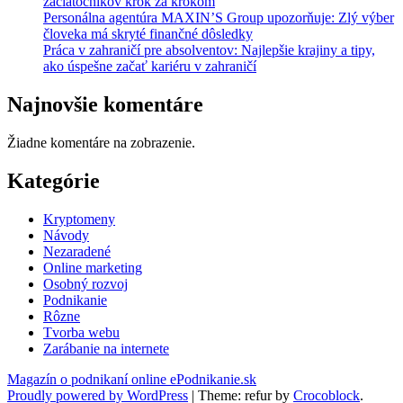
začiatočníkov krok za krokom
Personálna agentúra MAXIN’S Group upozorňuje: Zlý výber
človeka má skryté finančné dôsledky
Práca v zahraničí pre absolventov: Najlepšie krajiny a tipy,
ako úspešne začať kariéru v zahraničí
Najnovšie komentáre
Žiadne komentáre na zobrazenie.
Kategórie
Kryptomeny
Návody
Nezaradené
Online marketing
Osobný rozvoj
Podnikanie
Rôzne
Tvorba webu
Zarábanie na internete
Magazín o podnikaní online ePodnikanie.sk
Proudly powered by WordPress
|
Theme: refur by
Crocoblock
.