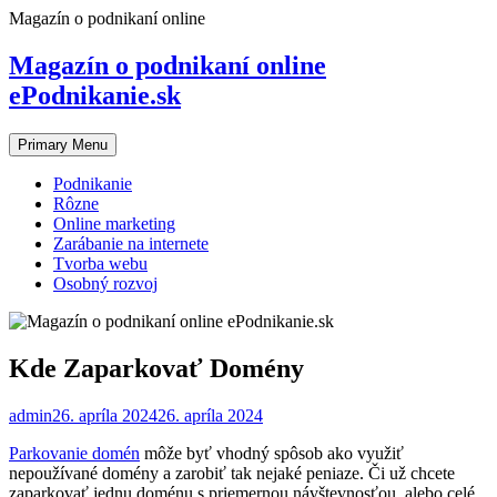
Skip
Magazín o podnikaní online
to
content
Magazín o podnikaní online
ePodnikanie.sk
Primary Menu
Podnikanie
Rôzne
Online marketing
Zarábanie na internete
Tvorba webu
Osobný rozvoj
Kde Zaparkovať Domény
admin
26. apríla 2024
26. apríla 2024
Parkovanie domén
môže byť vhodný spôsob ako využiť
nepoužívané domény a zarobiť tak nejaké peniaze. Či už chcete
zaparkovať jednu doménu s priemernou návštevnosťou, alebo celé