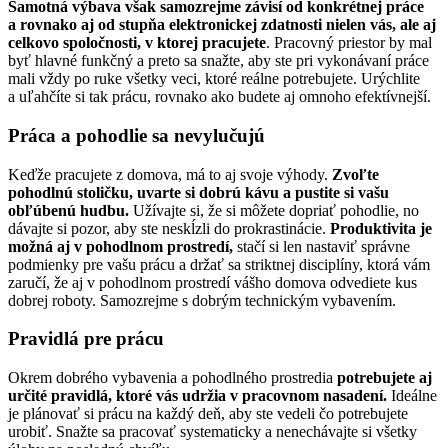
Samotná výbava však samozrejme závisí od konkrétnej práce
a rovnako aj od stupňa elektronickej zdatnosti nielen vás, ale aj
celkovo spoločnosti, v ktorej pracujete
. Pracovný priestor by mal
byť hlavné funkčný a preto sa snažte, aby ste pri vykonávaní práce
mali vždy po ruke všetky veci, ktoré reálne potrebujete. Urýchlite
a uľahčíte si tak prácu, rovnako ako budete aj omnoho efektívnejší.
Práca a pohodlie sa nevylučujú
Keďže pracujete z domova, má to aj svoje výhody.
Zvoľte
pohodlnú stoličku, uvarte si dobrú kávu a pustite si vašu
obľúbenú hudbu.
Užívajte si, že si môžete dopriať pohodlie, no
dávajte si pozor, aby ste neskĺzli do prokrastinácie.
Produktivita je
možná aj v pohodlnom prostredí,
stačí si len nastaviť správne
podmienky pre vašu prácu a držať sa striktnej disciplíny, ktorá vám
zaručí, že aj v pohodlnom prostredí vášho domova odvediete kus
dobrej roboty. Samozrejme s dobrým technickým vybavením.
Pravidlá pre prácu
Okrem dobrého vybavenia a pohodlného prostredia
potrebujete aj
určité pravidlá, ktoré vás udržia v pracovnom nasadení.
Ideálne
je plánovať si prácu na každý deň, aby ste vedeli čo potrebujete
urobiť. Snažte sa pracovať systematicky a nenechávajte si všetky