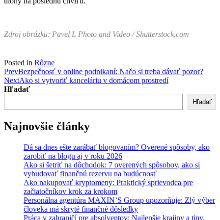
úlohy na poslednú chvíľu.
Zdroj obrázku: Pavel L Photo and Video / Shutterstock.com
Posted in
Rôzne
Post
Prev
Bezpečnosť v online podnikaní: Načo si treba dávať pozor?
Next
Ako si vytvoriť kanceláriu v domácom prostredí
navigation
Hľadať
Hľadať
Najnovšie články
Dá sa dnes ešte zarábať blogovaním? Overené spôsoby, ako
zarobiť na blogu aj v roku 2026
Ako si šetriť na dôchodok: 7 overených spôsobov, ako si
vybudovať finančnú rezervu na budúcnosť
Ako nakupovať kryptomeny: Praktický sprievodca pre
začiatočníkov krok za krokom
Personálna agentúra MAXIN’S Group upozorňuje: Zlý výber
človeka má skryté finančné dôsledky
Práca v zahraničí pre absolventov: Najlepšie krajiny a tipy,