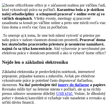
Home office je v súčasnosti realitou pre väčšinu ľudí,
ktorí vykonávajú prácu na počítači.
Karanténa bola a je skúškou
našej sebadisciplíny
a schopnosti pracovať v online svete aj vo
väčších skupinách
. Všetky eventy, meetingy aj pracovné
zasadnutia sa konali po väčšine online a preto sme trávili oveľa viac
času doma a oveľa viac času za počítačom.
To smeruje aj k tomu, že sme boli nútení vytvoriť si priestor pre
našu prácu v našom vlastnom domácom prostredí
. Pracovať doma
bez skutočného pracovného priestoru je nesmierne namáhavé,
najmä čo sa týka koncentrácie
. Aké vybavenie je nevyhnutné pre
efektívnu prácu v domácom prostredí a ako si vybaviť home office?
Nejde len o základnú elektroniku
Základná elektronika je predovšetkým notebook, internetové
pripojenie, prípadne kamera a mikrofón. Avšak pre efektívne
vykonávanie práce je potrebné často disponovať tlačiarňou,
skenerom.
Na tlač potrebujete tiež
tonery do tlačiarne
a papiere
.
Rovnako môže byť na šetrenie miesta v počítači, ale aj na rýchly
prenos súborov nesmierne dôležitý
USB kľúč.
Vedzte, že dlhodobý
pobyt v domácej kancelárii si vyžaduje vaše nasadenie a rovnako aj
určitú dávku financií.