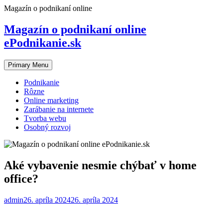
Skip
Magazín o podnikaní online
to
content
Magazín o podnikaní online
ePodnikanie.sk
Primary Menu
Podnikanie
Rôzne
Online marketing
Zarábanie na internete
Tvorba webu
Osobný rozvoj
Aké vybavenie nesmie chýbať v home
office?
admin
26. apríla 2024
26. apríla 2024