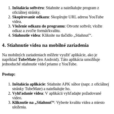
Inštalácia softvéru
: Stiahnite a nainštalujte program z
oficiálnej stránky.
Skopírovanie odkazu
: Skopírujte URL adresu YouTube
videa.
Vloženie odkazu do programu
: Otvorte softvér, vložte
odkaz a zvoľte formát/kvalitu.
Stiahnutie videa
: Kliknite na tlačidlo „Stiahnuť“.
4. Stiahnutie videa na mobilné zariadenia
Na mobilných zariadeniach môžete využiť aplikácie, ako je
napríklad
TubeMate
(len Android). Táto aplikácia umožňuje
jednoduché stiahnutie videí priamo z YouTube.
Postup:
Inštalácia aplikácie
: Stiahnite APK súbor (napr. z oficiálnej
stránky TubeMate) a nainštalujte ho.
Vyhľadanie videa
: V aplikácii vyhľadajte požadované
video.
Kliknutie na „Stiahnuť“
: Vyberte kvalitu videa a miesto
uloženia.