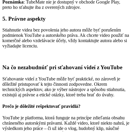
Poznámka
: TubeMate nie je dostupný v obchode Google Play,
preto ho sťahujte iba z overených zdrojov.
5. Právne aspekty
Stiahnutie videa bez povolenia jeho autora môže byť porušením
podmienok YouTube a autorského práva. Ak chcete video použiť na
komerčné alebo vzdelávacie účely, vždy kontaktujte autora alebo si
vyžiadajte licenciu.
Na čo nezabudnúť pri sťahovaní videí z YouTube
Sťahovanie videí z YouTube môže byť praktické, no zároveň je
dôležité pristupovať k tejto činnosti zodpovedne. Okrem
technických aspektov, ako je výber nástrojov a spôsobu stiahnutia,
existujú aj právne a etické otázky, ktoré treba brať do úvahy.
Prečo je dôležité rešpektovať pravidlá?
YouTube je platforma, ktorá funguje na princípe zdieľania obsahu
chráneného autorskými právami. Každé video, ktoré niekto nahrá, je
výsledkom jeho práce – či už ide o vlog, hudobný klip, náučné