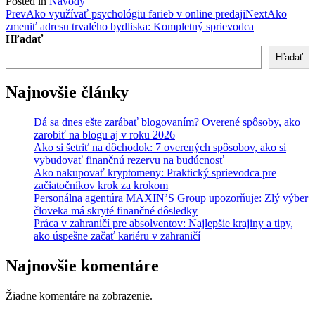
Posted in
Návody
Post
Prev
Ako využívať psychológiu farieb v online predaji
Next
Ako
zmeniť adresu trvalého bydliska: Kompletný sprievodca
navigation
Hľadať
Hľadať
Najnovšie články
Dá sa dnes ešte zarábať blogovaním? Overené spôsoby, ako
zarobiť na blogu aj v roku 2026
Ako si šetriť na dôchodok: 7 overených spôsobov, ako si
vybudovať finančnú rezervu na budúcnosť
Ako nakupovať kryptomeny: Praktický sprievodca pre
začiatočníkov krok za krokom
Personálna agentúra MAXIN’S Group upozorňuje: Zlý výber
človeka má skryté finančné dôsledky
Práca v zahraničí pre absolventov: Najlepšie krajiny a tipy,
ako úspešne začať kariéru v zahraničí
Najnovšie komentáre
Žiadne komentáre na zobrazenie.