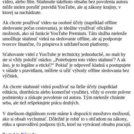
video, alebo film. Stiahnutie takéhoto obsahu bez povolenia autora
môže nielen porušiť pravidlá YouTube, ale aj zákony krajiny, v
ktorej sa nachádzate.
Ak chcete používať video na osobné účely (napríklad offline
sledovanie počas cestovania), je ideálne využívať oficiálne
možnosti, ako sú funkcie YouTube Premium. Táto služba nielenže
umožňuje stiahnuť videá na sledovanie offline, ale aj podporuje
tvorcov finančne, čo prispieva k udržateľnosti platformy.
Sťahovanie videí z YouTube je technicky jednoduché, no mali by
ste si vždy položiť otázku: „Potrebujem toto video stiahnuť? A ak
áno, je to legálne a etické?“ Pokiaľ je odpoveď kladná a postupujete
v súlade s pravidlami, môžete si užiť výhody offline sledovania bez
výčitiek.
Ak chcete stiahnuté videá používať na širšie účely (napríklad
editáciu, distribúciu alebo komerčné využitie), vždy si overte právne
podmienky a získajte povolenie od autora. Tým nielenže chránite
seba, ale tiež rešpektujete prácu druhých.
V dnešnom digitálnom svete máme k dispozícii množstvo možností,
ako si obsah vychutnať. Dôležité je robiť to s ohľadom na zákony,
etiku a spravodlivú podporu tých, ktorí na vytváraní obsahu pracujú.