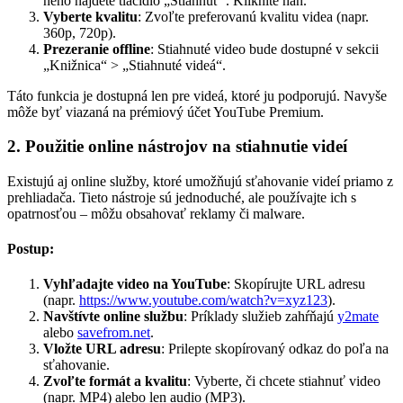
neho nájdete tlačidlo „Stiahnuť“. Kliknite naň.
Vyberte kvalitu
: Zvoľte preferovanú kvalitu videa (napr.
360p, 720p).
Prezeranie offline
: Stiahnuté video bude dostupné v sekcii
„Knižnica“ > „Stiahnuté videá“.
Táto funkcia je dostupná len pre videá, ktoré ju podporujú. Navyše
môže byť viazaná na prémiový účet YouTube Premium.
2. Použitie online nástrojov na stiahnutie videí
Existujú aj online služby, ktoré umožňujú sťahovanie videí priamo z
prehliadača. Tieto nástroje sú jednoduché, ale používajte ich s
opatrnosťou – môžu obsahovať reklamy či malware.
Postup:
Vyhľadajte video na YouTube
: Skopírujte URL adresu
(napr.
https://www.youtube.com/watch?v=xyz123
).
Navštívte online službu
: Príklady služieb zahŕňajú
y2mate
alebo
savefrom.net
.
Vložte URL adresu
: Prilepte skopírovaný odkaz do poľa na
sťahovanie.
Zvoľte formát a kvalitu
: Vyberte, či chcete stiahnuť video
(napr. MP4) alebo len audio (MP3).