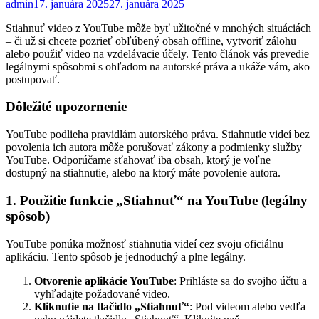
admin
17. januára 2025
27. januára 2025
Stiahnuť video z YouTube môže byť užitočné v mnohých situáciách
– či už si chcete pozrieť obľúbený obsah offline, vytvoriť zálohu
alebo použiť video na vzdelávacie účely. Tento článok vás prevedie
legálnymi spôsobmi s ohľadom na autorské práva a ukáže vám, ako
postupovať.
Dôležité upozornenie
YouTube podlieha pravidlám autorského práva. Stiahnutie videí bez
povolenia ich autora môže porušovať zákony a podmienky služby
YouTube. Odporúčame sťahovať iba obsah, ktorý je voľne
dostupný na stiahnutie, alebo na ktorý máte povolenie autora.
1. Použitie funkcie „Stiahnuť“ na YouTube (legálny
spôsob)
YouTube ponúka možnosť stiahnutia videí cez svoju oficiálnu
aplikáciu. Tento spôsob je jednoduchý a plne legálny.
Otvorenie aplikácie YouTube
: Prihláste sa do svojho účtu a
vyhľadajte požadované video.
Kliknutie na tlačidlo „Stiahnuť“
: Pod videom alebo vedľa