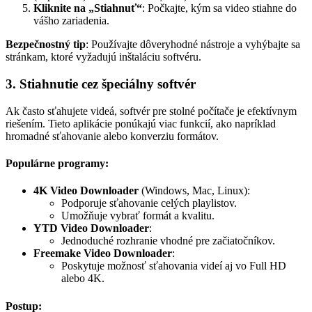
Kliknite na „Stiahnuť“
: Počkajte, kým sa video stiahne do
vášho zariadenia.
Bezpečnostný tip
: Používajte dôveryhodné nástroje a vyhýbajte sa
stránkam, ktoré vyžadujú inštaláciu softvéru.
3. Stiahnutie cez špeciálny softvér
Ak často sťahujete videá, softvér pre stolné počítače je efektívnym
riešením. Tieto aplikácie ponúkajú viac funkcií, ako napríklad
hromadné sťahovanie alebo konverziu formátov.
Populárne programy:
4K Video Downloader
(Windows, Mac, Linux):
Podporuje sťahovanie celých playlistov.
Umožňuje vybrať formát a kvalitu.
YTD Video Downloader
:
Jednoduché rozhranie vhodné pre začiatočníkov.
Freemake Video Downloader
:
Poskytuje možnosť sťahovania videí aj vo Full HD
alebo 4K.
Postup: