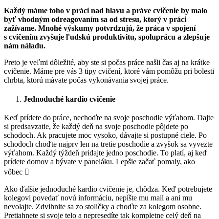
Každý máme toho v práci nad hlavu a práve cvičenie by malo
byť vhodným odreagovaním sa od stresu, ktorý v práci
zažívame. Mnohé výskumy potvrdzujú, že práca v spojení
s cvičením zvyšuje ľudskú produktivitu, spoluprácu a zlepšuje
nám náladu.
Preto je veľmi dôležité, aby ste si počas práce našli čas aj na krátke
cvičenie. Máme pre vás 3 tipy cvičení, ktoré vám pomôžu pri bolesti
chrbta, ktorú mávate počas vykonávania svojej práce.
Jednoduché kardio cvičenie
Keď prídete do práce, nechoďte na svoje poschodie výťahom. Dajte
si predsavzatie, že každý deň na svoje poschodie pôjdete po
schodoch. Ak pracujete moc vysoko, dávajte si postupné ciele. Po
schodoch choďte najprv len na tretie poschodie a zvyšok sa vyvezte
výťahom. Každý týždeň pridajte jedno poschodie. To platí, aj keď
prídete domov a bývate v paneláku. Lepšie začať pomaly, ako
vôbec

Ako ďalšie jednoduché kardio cvičenie je, chôdza. Keď potrebujete
kolegovi povedať novú informáciu, nepíšte mu mail a ani mu
nevolajte. Zdvihnite sa zo stoličky a choďte za kolegom osobne.
Pretiahnete si svoje telo a nepresedíte tak kompletne celý deň na