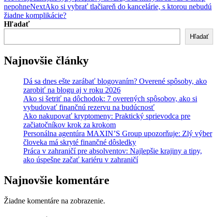
nepohne
Next
Ako si vybrať tlačiareň do kancelárie, s ktorou nebudú
navigation
žiadne komplikácie?
Hľadať
Hľadať
Najnovšie články
Dá sa dnes ešte zarábať blogovaním? Overené spôsoby, ako
zarobiť na blogu aj v roku 2026
Ako si šetriť na dôchodok: 7 overených spôsobov, ako si
vybudovať finančnú rezervu na budúcnosť
Ako nakupovať kryptomeny: Praktický sprievodca pre
začiatočníkov krok za krokom
Personálna agentúra MAXIN’S Group upozorňuje: Zlý výber
človeka má skryté finančné dôsledky
Práca v zahraničí pre absolventov: Najlepšie krajiny a tipy,
ako úspešne začať kariéru v zahraničí
Najnovšie komentáre
Žiadne komentáre na zobrazenie.