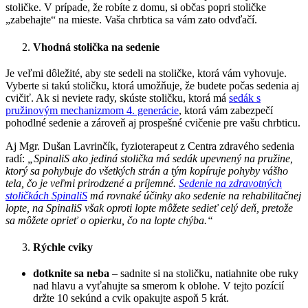
stoličke. V prípade, že robíte z domu, si občas popri stoličke
„zabehajte“ na mieste. Vaša chrbtica sa vám zato odvďačí.
Vhodná stolička na sedenie
Je veľmi dôležité, aby ste sedeli na stoličke, ktorá vám vyhovuje.
Vyberte si takú stoličku, ktorá umožňuje, že budete počas sedenia aj
cvičiť. Ak si neviete rady, skúste stoličku, ktorá má
sedák s
pružinovým mechanizmom 4. generácie
, ktorá vám zabezpečí
pohodlné sedenie a zároveň aj prospešné cvičenie pre vašu chrbticu.
Aj Mgr. Dušan Lavrinčík, fyzioterapeut z Centra zdravého sedenia
radí:
„SpinaliS ako jediná stolička má sedák upevnený na pružine,
ktorý sa pohybuje do všetkých strán a tým kopíruje pohyby vášho
tela, čo je veľmi prirodzené a príjemné.
Sedenie na zdravotných
stoličkách SpinaliS
má rovnaké účinky ako sedenie na rehabilitačnej
lopte, na SpinaliS však oproti lopte môžete sedieť celý deň, pretože
sa môžete oprieť o opierku, čo na lopte chýba.“
Rýchle cviky
dotknite sa neba
– sadnite si na stoličku, natiahnite obe ruky
nad hlavu a vyťahujte sa smerom k oblohe. V tejto pozícií
držte 10 sekúnd a cvik opakujte aspoň 5 krát.