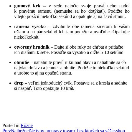
gumový krk
– v sede natočte svoje pravá ucho nadol
k pravému ramenu (nemusíte sa ho dotýkať). Podržte ho
v tejto pozícií niekoľko sekúnd a opakujte aj na ľavú stranu.
ramena vysoko
– zdvihnite obe ramená smerom k vašim
ušiam a na pár sekúnd ich tam podržte a uvoľnite. Opakujte
niekoľkokrát.
otvorený hrudník
– Dajte si obe ruky za chrbát a pritlačte
ich dlaňami k sebe. Posaďte sa vysoko a držte 5-10 sekúnd.
ohnutie
– natiahnite pravú ruku nad hlavu a natiahnite sa čo
najviac doľava a jemne sa ohnite. Podržte to niekoľko sekúnd
a urobte to aj na opačnú stranu.
drep
– veľmi jednoduchý cvik. Postavte sa z kresla a sadnite
si naspäť. Toto opakujte 10 krát.
Posted in
Rôzne
Post
Prev
Najbežnejšie typy prepravy tovaru, bez ktorých sa váš e-shop