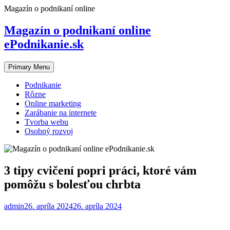
Skip
Magazín o podnikaní online
to
content
Magazín o podnikaní online
ePodnikanie.sk
Primary Menu
Podnikanie
Rôzne
Online marketing
Zarábanie na internete
Tvorba webu
Osobný rozvoj
3 tipy cvičení popri práci, ktoré vám
pomôžu s bolesťou chrbta
admin
26. apríla 2024
26. apríla 2024