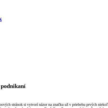
k
 podnikaní
ových stránok si vytvorí názor na značku už v priebehu prvých niekoľ