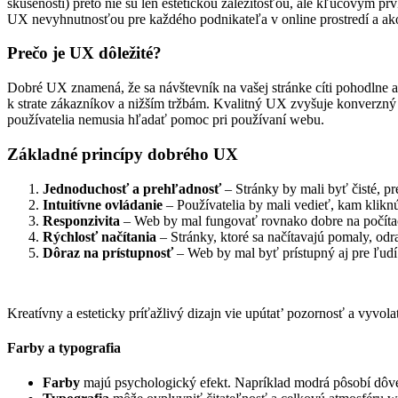
skúsenosti) preto nie sú len estetickou záležitosťou, ale kľúčovým pr
UX nevyhnutnosťou pre každého podnikateľa v online prostredí a ak
Prečo je UX dôležité?
Dobré UX znamená, že sa návštevník na vašej stránke cíti pohodlne a i
k strate zákazníkov a nižším tržbám. Kvalitný UX zvyšuje konverzn
používatelia nemusia hľadať pomoc pri používaní webu.
Základné princípy dobrého UX
Jednoduchosť a prehľadnosť
– Stránky by mali byť čisté, p
Intuitívne ovládanie
– Používatelia by mali vedieť, kam klikn
Responzivita
– Web by mal fungovať rovnako dobre na počítači
Rýchlosť načítania
– Stránky, ktoré sa načítavajú pomaly, odr
Dôraz na prístupnosť
– Web by mal byť prístupný aj pre ľudí
Kreatívny a esteticky príťažlivý dizajn vie upútat’ pozornosť a vyvol
Farby a typografia
Farby
majú psychologický efekt. Napríklad modrá pôsobí dôve