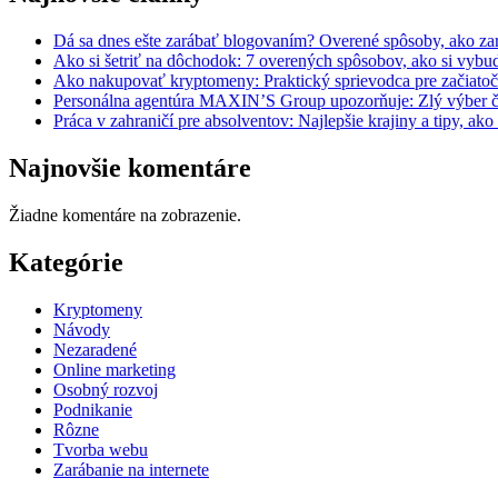
Dá sa dnes ešte zarábať blogovaním? Overené spôsoby, ako zar
Ako si šetriť na dôchodok: 7 overených spôsobov, ako si vyb
Ako nakupovať kryptomeny: Praktický sprievodca pre začiato
Personálna agentúra MAXIN’S Group upozorňuje: Zlý výber čl
Práca v zahraničí pre absolventov: Najlepšie krajiny a tipy, ako
Najnovšie komentáre
Žiadne komentáre na zobrazenie.
Kategórie
Kryptomeny
Návody
Nezaradené
Online marketing
Osobný rozvoj
Podnikanie
Rôzne
Tvorba webu
Zarábanie na internete