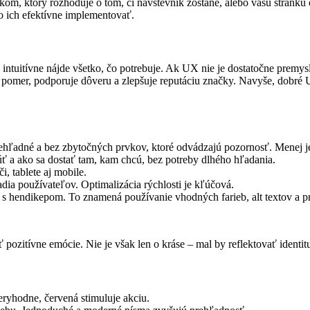
vkom, ktorý rozhoduje o tom, či návštevník zostane, alebo vašu stránku 
o ich efektívne implementovať.
ntuitívne nájde všetko, čo potrebuje. Ak UX nie je dostatočne premysle
ý pomer, podporuje dôveru a zlepšuje reputáciu značky. Navyše, dobr
rehľadné a bez zbytočných prvkov, ktoré odvádzajú pozornosť. Menej j
úť a ako sa dostať tam, kam chcú, bez potreby dlhého hľadania.
, tablete aj mobile.
adia používateľov. Optimalizácia rýchlosti je kľúčová.
 s hendikepom. To znamená používanie vhodných farieb, alt textov a p
ať pozitívne emócie. Nie je však len o kráse – mal by reflektovať identi
ryhodne, červená stimuluje akciu.