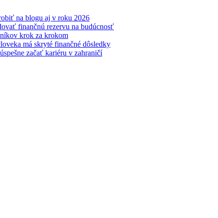
obiť na blogu aj v roku 2026
udovať finančnú rezervu na budúcnosť
čníkov krok za krokom
oveka má skryté finančné dôsledky
 úspešne začať kariéru v zahraničí