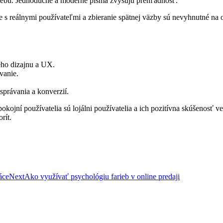
webu. Jednoduché a moderné písma zvyšujú prehľadnosť.
s reálnymi používateľmi a zbieranie spätnej väzby sú nevyhnutné na od
ého dizajnu a UX.
vanie.
právania a konverzií.
okojní používatelia sú lojálni používatelia a ich pozitívna skúšenosť
rít.
áce
Next
Ako využívať psychológiu farieb v online predaji