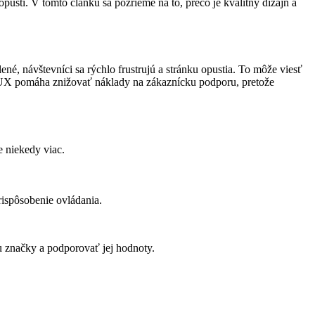
opustí. V tomto článku sa pozrieme na to, prečo je kvalitný dizajn a
né, návštevníci sa rýchlo frustrujú a stránku opustia. To môže viesť
é UX pomáha znižovať náklady na zákaznícku podporu, pretože
e niekedy viac.
rispôsobenie ovládania.
tu značky a podporovať jej hodnoty.