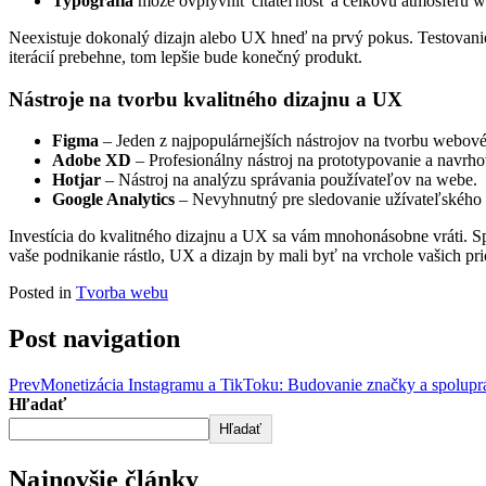
Typografia
môže ovplyvniť čitateľnosť a celkovú atmosféru 
Neexistuje dokonalý dizajn alebo UX hneď na prvý pokus. Testovanie 
iterácií prebehne, tom lepšie bude konečný produkt.
Nástroje na tvorbu kvalitného dizajnu a UX
Figma
– Jeden z najpopulárnejších nástrojov na tvorbu webov
Adobe XD
– Profesionálny nástroj na prototypovanie a navrho
Hotjar
– Nástroj na analýzu správania používateľov na webe.
Google Analytics
– Nevyhnutný pre sledovanie užívateľského s
Investícia do kvalitného dizajnu a UX sa vám mnohonásobne vráti. Sp
vaše podnikanie rástlo, UX a dizajn by mali byť na vrchole vašich prio
Posted in
Tvorba webu
Post navigation
Prev
Monetizácia Instagramu a TikToku: Budovanie značky a spolupr
Hľadať
Hľadať
Najnovšie články