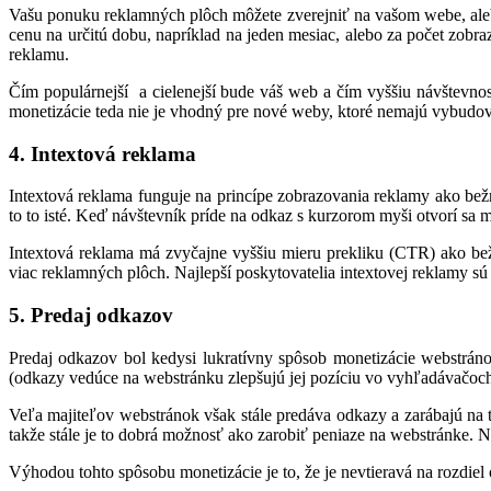
Vašu ponuku reklamných plôch môžete zverejniť na vašom webe, aleb
cenu na určitú dobu, napríklad na jeden mesiac, alebo za počet zobra
reklamu.
Čím populárnejší a cielenejší bude váš web a čím vyššiu návštevno
monetizácie teda nie je vhodný pre nové weby, ktoré nemajú vybudo
4. Intextová reklama
Intextová reklama funguje na princípe zobrazovania reklamy ako bežn
to to isté. Keď návštevník príde na odkaz s kurzorom myši otvorí sa 
Intextová reklama má zvyčajne vyššiu mieru prekliku (CTR) ako be
viac reklamných plôch. Najlepší poskytovatelia intextovej reklamy sú E
5. Predaj odkazov
Predaj odkazov bol kedysi lukratívny spôsob monetizácie webstráno
(odkazy vedúce na webstránku zlepšujú jej pozíciu vo vyhľadávačoch)
Veľa majiteľov webstránok však stále predáva odkazy a zarábajú na
takže stále je to dobrá možnosť ako zarobiť peniaze na webstránke. N
Výhodou tohto spôsobu monetizácie je to, že je nevtieravá na rozdie