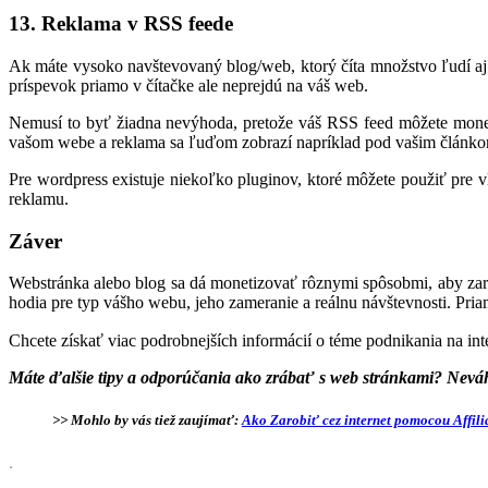
13. Reklama v RSS feede
Ak máte vysoko navštevovaný blog/web, ktorý číta množstvo ľudí aj 
príspevok priamo v čítačke ale neprejdú na váš web.
Nemusí to byť žiadna nevýhoda, pretože váš RSS feed môžete monet
vašom webe a reklama sa ľuďom zobrazí napríklad pod vašim článkom
Pre wordpress existuje niekoľko pluginov, ktoré môžete použiť pre 
reklamu.
Záver
Webstránka alebo blog sa dá monetizovať rôznymi spôsobmi, aby zará
hodia pre typ vášho webu, jeho zameranie a reálnu návštevnosti. Pria
Chcete získať viac podrobnejších informácií o téme podnikania na int
Máte ďalšie tipy a odporúčania ako zrábať s web stránkami? Nevá
>> Mohlo by vás tiež zaujímať:
Ako Zarobiť cez internet pomocou Affili
.