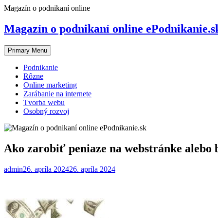
Skip
Magazín o podnikaní online
to
content
Magazín o podnikaní online ePodnikanie.s
Primary Menu
Podnikanie
Rôzne
Online marketing
Zarábanie na internete
Tvorba webu
Osobný rozvoj
Ako zarobiť peniaze na webstránke alebo 
admin
26. apríla 2024
26. apríla 2024