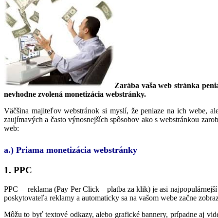
Zarába vaša web stránka penia
nevhodne zvolená monetizácia webstránky.
Väčšina majiteľov webstránok si myslí, že peniaze na ich webe, a
zaujímavých a často výnosnejších spôsobov ako s webstránkou zarob
web:
a.) Priama monetizácia webstránky
1. PPC
PPC – reklama (Pay Per Click – platba za klik) je asi najpopulárnejš
poskytovateľa reklamy a automaticky sa na vašom webe začne zobraz
Môžu to byť textové odkazy, alebo grafické bannery, prípadne aj vi