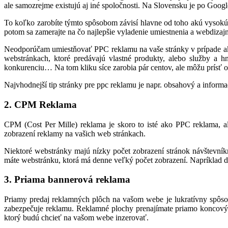
ale samozrejme existujú aj iné spoločnosti. Na Slovensku je po Go
To koľko zarobíte týmto spôsobom závisí hlavne od toho akú vysokú
potom sa zamerajte na čo najlepšie vyladenie umiestnenia a webdizajn
Neodporúčam umiestňovať PPC reklamu na vaše stránky v prípade ak 
webstránkach, ktoré predávajú vlastné produkty, alebo služby a 
konkurenciu… Na tom kliku síce zarobia pár centov, ale môžu prísť o 
Najvhodnejší tip stránky pre ppc reklamu je napr. obsahový a informa
2. CPM Reklama
CPM (Cost Per Mille) reklama je skoro to isté ako PPC reklama, a
zobrazení reklamy na vašich web stránkach.
Niektoré webstránky majú nízky počet zobrazení stránok návštevník
máte webstránku, ktorá má denne veľký počet zobrazení. Napríklad d
3. Priama bannerová reklama
Priamy predaj reklamných plôch na vašom webe je lukratívny spôsob 
zabezpečuje reklamu. Reklamné plochy prenajímate priamo koncovým
ktorý budú chcieť na vašom webe inzerovať.