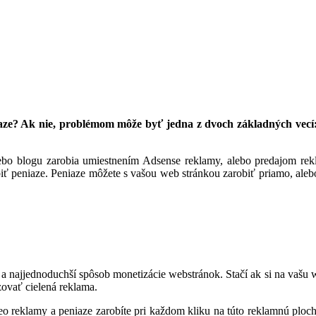
ze? Ak nie, problémom môže byť jedna z dvoch základných vecí: 
lebo blogu zarobia umiestnením Adsense reklamy, alebo predajom re
iť peniaze. Peniaze môžete s vašou web stránkou zarobiť priamo, aleb
í a najjednoduchší spôsob monetizácie webstránok. Stačí ak si na vašu w
ovať cielená reklama.
deo reklamy a peniaze zarobíte pri každom kliku na túto reklamnú plo