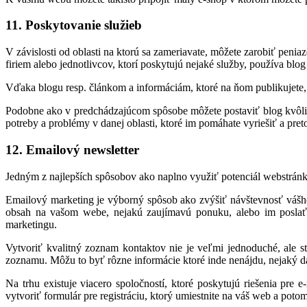
11. Poskytovanie služieb
V závislosti od oblasti na ktorú sa zameriavate, môžete zarobiť peni
firiem alebo jednotlivcov, ktorí poskytujú nejaké služby, používa blog
Vďaka blogu resp. článkom a informáciám, ktoré na ňom publikujete, s
Podobne ako v predchádzajúcom spôsobe môžete postaviť blog kvôli pr
potreby a problémy v danej oblasti, ktoré im pomáhate vyriešiť a preto
12. Emailový newsletter
Jedným z najlepších spôsobov ako naplno využiť potenciál webstránky
Emailový marketing je výborný spôsob ako zvýšiť návštevnosť vášh
obsah na vašom webe, nejakú zaujímavú ponuku, alebo im poslať n
marketingu.
Vytvoriť kvalitný zoznam kontaktov nie je veľmi jednoduché, ale s
zoznamu. Môžu to byť rôzne informácie ktoré inde nenájdu, nejaký d
Na trhu existuje viacero spoločností, ktoré poskytujú riešenia pre e
vytvoriť formulár pre registráciu, ktorý umiestnite na váš web a po