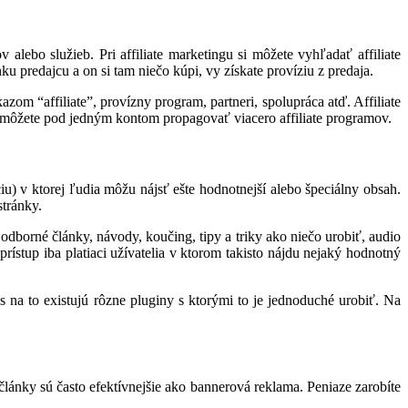
alebo služieb. Pri affiliate marketingu si môžete vyhľadať affiliate
 predajcu a on si tam niečo kúpi, vy získate províziu z predaja.
m “affiliate”, provízny program, partneri, spolupráca atď. Affiliate
de môžete pod jedným kontom propagovať viacero affiliate programov.
u) v ktorej ľudia môžu nájsť ešte hodnotnejší alebo špeciálny obsah.
stránky.
borné články, návody, koučing, tipy a triky ako niečo urobiť, audio
ístup iba platiaci užívatelia v ktorom takisto nájdu nejaký hodnotný
 na to existujú rôzne pluginy s ktorými to je jednoduché urobiť. Na
ánky sú často efektívnejšie ako bannerová reklama. Peniaze zarobíte