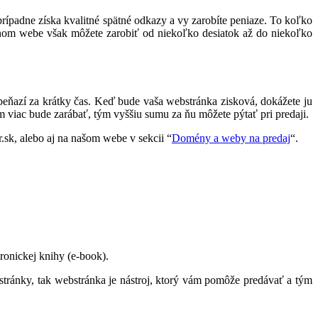
ípadne získa kvalitné spätné odkazy a vy zarobíte peniaze. To koľko
anom webe však môžete zarobiť od niekoľko desiatok až do niekoľko
eňazí za krátky čas. Keď bude vaša webstránka zisková, dokážete ju
m viac bude zarábať, tým vyššiu sumu za ňu môžete pýtať pri predaji.
.sk, alebo aj na našom webe v sekcii “
Domény a weby na predaj
“.
ronickej knihy (e-book).
stránky, tak webstránka je nástroj, ktorý vám pomôže predávať a tým