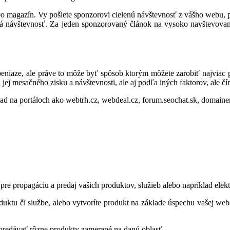
o magazín. Vy pošlete sponzorovi cielenú návštevnosť z vášho webu, pr
 má návštevnosť. Za jeden sponzorovaný článok na vysoko navštevov
eniaze, ale práve to môže byť spôsob ktorým môžete zarobiť najviac p
j mesačného zisku a návštevnosti, ale aj podľa iných faktorov, ale čí
d na portáloch ako webtrh.cz, webdeal.cz, forum.seochat.sk, domainer
e propagáciu a predaj vašich produktov, služieb alebo napríklad elekt
duktu či službe, alebo vytvoríte produkt na základe úspechu vašej web
predávať rôzne produkty zamerané na danú oblasť.