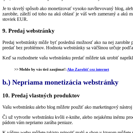
Je to skvelý spôsob ako monetizovať vysoko navštevovaný blog, aleb
zarobíte, záleží od toho na akú oblasť je váš web zameraný a akú
stoviek EUR.
9. Predaj webstránky
Predaj webstránky môže byť posledná možnosť ako na nej zarobíte p
predať bez problémov. Hodnota webstránky sa väčšinou určuje podľa je
Keď sa rozhodnete vašu webstránku predať môžete tak urobiť napríkla
>> Mohlo by vás tiež zaujímať:
Ako Zarobiť cez internet
b.) Nepriama monetizácia webstránky
10. Predaj vlastných produktov
Vašu webstránku alebo blog môžete použiť ako marketingový nástroj pr
Či už vytvoríte webstránku kvôli e-knihe, alebo nejakému inému pro
pádom vám nepriamo zarába peniaze.
K vášmu webu môžete takisto pripojiť malý e-shop v ktorom môžete 