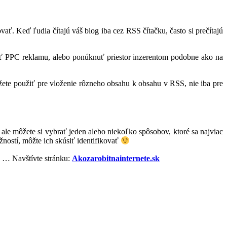
. Keď ľudia čítajú váš blog iba cez RSS čítačku, často si prečítajú
iť PPC reklamu, alebo ponúknuť priestor inzerentom podobne ako na
žete použiť pre vloženie rôzneho obsahu k obsahu v RSS, nie iba pre
le môžete si vybrať jeden alebo niekoľko spôsobov, ktoré sa najviac
žností, môžte ich skúsiť identifikovať
e? … Navštívte stránku:
Akozarobitnainternete.sk