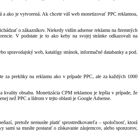
ná a ako je vytvorená. Ak chcete váš web monetizovať PPC reklamou,
richádzať o zákazníkov. Niekedy vidím adsense reklamu na firemných
encie. V podstate je to ako keby na svojej stránke odkazovali na
alebo spravodajský web, katalógy stránok, informačné databanky a pod.
íte za prekliky na reklamu ako v prípade PPC, ale za každých 1000
a kvality obsahu. Monetizácia CPM reklamou je lepšia v prípade, že
ej než PPC a lídrom v tejto oblasti je Google Adsense.
ňazí, pretože nemusíte platiť sprostredkovateľa – spoločnosť, ktorá
 sami sa musíte postarať o získavanie záujemcov, alebo sponzorov,