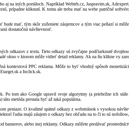
o aj na iných portáloch. Napríklad Webtrh.cz, Jaspravim.sk, Adexper
zení, prípadne kliknutí. K tomu ale treba mať na webe patričné softvér
sť bude mať, tým skôr zoženiete záujemcov a tým viac peňazí si môž
vanú dostatočnú návštevnosť.
ých odkazov z textu. Tieto odkazy sú zvyčajne podčiarknuté dvojitou č
malé okno v ktorom môže vidieť detail reklamy. Ak na ňu klikne vy zaro
žná kontextová PPC reklama. Môže to byť vhodný spôsob monetizácie 
target.sk a Inclick.sk.
k. Po tom ako Google upravil svoje algorytmy (a priebežne ich stál
 táto metóda prestala byť až taká populárna.
 tom peniaze. O kvalitné spätné odkazy z webstránok s vysokou návšte
iektorí ľudia majú záujem o odkazy bez ohľadu na to či to sú nofollow
l od bannerov, alebo inej reklamy. Odkazy môžete predávať prostredníc