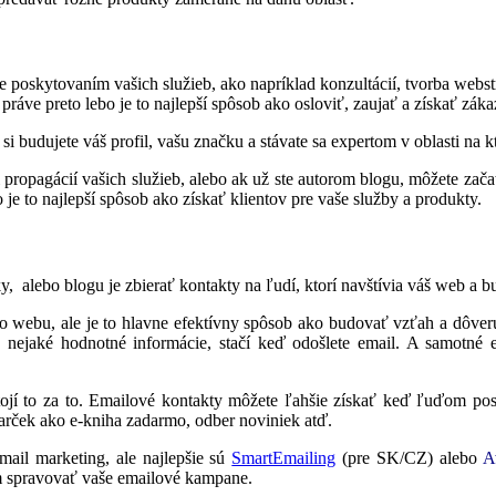
aze poskytovaním vašich služieb, ako napríklad konzultácií, tvorba we
 práve preto lebo je to najlepší spôsob ako osloviť, zaujať a získať zák
i budujete váš profil, vašu značku a stávate sa expertom v oblasti na 
opagácií vašich služieb, alebo ak už ste autorom blogu, môžete začať
 je to najlepší spôsob ako získať klientov pre vaše služby a produkty.
, alebo blogu je zbierať kontakty na ľudí, ktorí navštívia váš web a 
o webu, ale je to hlavne efektívny spôsob ako budovať vzťah a dôver
ejaké hodnotné informácie, stačí keď odošlete email. A samotné e
tojí to za to. Emailové kontakty môžete ľahšie získať keď ľuďom pos
arček ako e-kniha zadarmo, odber noviniek atď.
-mail marketing, ale najlepšie sú
SmartEmailing
(pre SK/CZ) alebo
A
tom spravovať vaše emailové kampane.