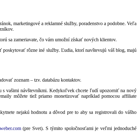
bstránok, marketingové a reklamné služby, poradenstvo a podobne. Veľa
azníkov.
ktorú sa zameriavate, čo vám umožní získať nových klientov.
 poskytovať rôzne iné služby. Ľudia, ktorí navštevujú váš blog, majú
budovať zoznam – tzv. databázu kontaktov.
u s vašimi návštevníkmi. Kedykoľvek chcete ľudí upozorniť na nový
maily môžete tiež priamo monetizovať napríklad pomocou affiliate
kytnete nejakú hodnotu a dôvod pre to aby sa registrovali do vášho
weber.com
(pre Svet). S týmito spoločnosťami je veľmi jednoduché