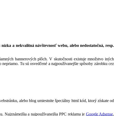
nízka a nekvalitná návštevnosť webu, alebo nedostatočná, resp.
klamných bannerových plôch. V skutočnosti existuje množstvo iných
o nepriamo. Tu sú osvedčené a najpoužívanejšie spôsoby zárobku cez
ebstránku, alebo blog umiestnite špeciálny html kód, ktorý získate od
chu. Najznámejšia a najpoužívanejšia PPC reklama je
Google Adsense
,