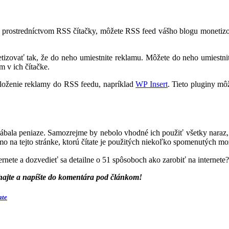
prostredníctvom RSS čítačky, môžete RSS feed vášho blogu monetizovať
izovať tak, že do neho umiestnite reklamu. Môžete do neho umiestn
 v ich čítačke.
vloženie reklamy do RSS feedu, napríklad
WP Insert
. Tieto pluginy mô
bala peniaze. Samozrejme by nebolo vhodné ich použiť všetky naraz, a
mo na tejto stránke, ktorú čítate je použitých niekoľko spomenutých mo
ernete a dozvedieť sa detailne o 51 spôsoboch ako zarobiť na internet
hajte a napíšte do komentára pod článkom!
ate