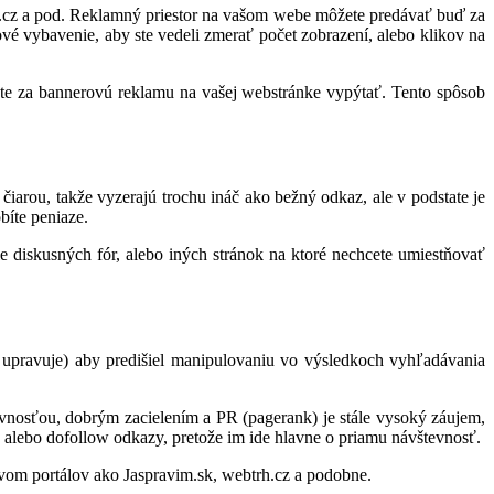
t.cz a pod. Reklamný priestor na vašom webe môžete predávať buď za
ové vybavenie, aby ste vedeli zmerať počet zobrazení, alebo klikov na
ete za bannerovú reklamu na vašej webstránke vypýtať. Tento spôsob
iarou, takže vyzerajú trochu ináč ako bežný odkaz, ale v podstate je
bíte peniaze.
diskusných fór, alebo iných stránok na ktoré nechcete umiestňovať
e upravuje) aby predišiel manipulovaniu vo výsledkoch vyhľadávania
vnosťou, dobrým zacielením a PR (pagerank) je stále vysoký záujem,
, alebo dofollow odkazy, pretože im ide hlavne o priamu návštevnosť.
tvom portálov ako Jaspravim.sk, webtrh.cz a podobne.