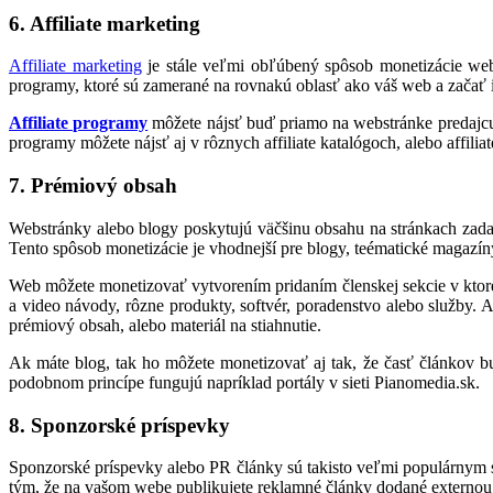
6. Affiliate marketing
Affiliate marketing
je stále veľmi obľúbený spôsob monetizácie webst
programy, ktoré sú zamerané na rovnakú oblasť ako váš web a začať i
Affiliate programy
môžete nájsť buď priamo na webstránke predajcu n
programy môžete nájsť aj v rôznych affiliate katalógoch, alebo affil
7. Prémiový obsah
Webstránky alebo blogy poskytujú väčšinu obsahu na stránkach zadarm
Tento spôsob monetizácie je vhodnejší pre blogy, teématické magazín
Web môžete monetizovať vytvorením pridaním členskej sekcie v ktore
a video návody, rôzne produkty, softvér, poradenstvo alebo služby. 
prémiový obsah, alebo materiál na stiahnutie.
Ak máte blog, tak ho môžete monetizovať aj tak, že časť článkov bu
podobnom princípe fungujú napríklad portály v sieti Pianomedia.sk.
8. Sponzorské príspevky
Sponzorské príspevky alebo PR články sú takisto veľmi populárnym s
tým, že na vašom webe publikujete reklamné články dodané externou