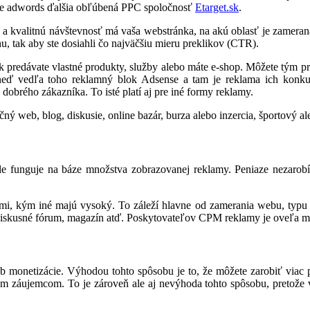
ogle adwords ďalšia obľúbená PPC spoločnosť
Etarget.sk
.
 a kvalitnú návštevnosť má vaša webstránka, na akú oblasť je zamera
u, tak aby ste dosiahli čo najväčšiu mieru preklikov (CTR).
predávate vlastné produkty, služby alebo máte e-shop. Môžete tým p
hneď vedľa toho reklamný blok Adsense a tam je reklama ich konkur
dobrého zákazníka. To isté platí aj pre iné formy reklamy.
čný web, blog, diskusie, online bazár, burza alebo inzercia, športový 
le funguje na báze množstva zobrazovanej reklamy. Peniaze nezarob
mi, kým iné majú vysoký. To záleží hlavne od zamerania webu, typu 
iskusné fórum, magazín atď. Poskytovateľov CPM reklamy je oveľa men
monetizácie. Výhodou tohto spôsobu je to, že môžete zarobiť viac pe
 záujemcom. To je zároveň ale aj nevýhoda tohto spôsobu, pretože vy