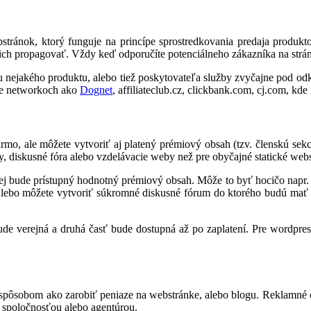
ránok, ktorý funguje na princípe sprostredkovania predaja produktov 
ch propagovať. Vždy keď odporučíte potenciálneho zákazníka na stránku
ejakého produktu, alebo tiež poskytovateľa služby zvyčajne pod odkazo
iate networkoch ako
Dognet
, affiliateclub.cz, clickbank.com, cj.com, k
o, ale môžete vytvoriť aj platený prémiový obsah (tzv. členskú sekci
y, diskusné fóra alebo vzdelávacie weby než pre obyčajné statické web
j bude prístupný hodnotný prémiový obsah. Môže to byť hocičo napr. od
Alebo môžete vytvoriť súkromné diskusné fórum do ktorého budú mať pr
de verejná a druhá časť bude dostupná až po zaplatení. Pre wordpress
pôsobom ako zarobiť peniaze na webstránke, alebo blogu. Reklamné čl
 spoločnosťou alebo agentúrou.