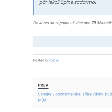
pár lekcií úplne zadarmo!
Do kurzu sa zapojilo už viac ako
78
účastník
Posted in
Rôzne
Post
PREV
navigation
Uspejte v podnikateľskej sfére vďaka štúd
MBA