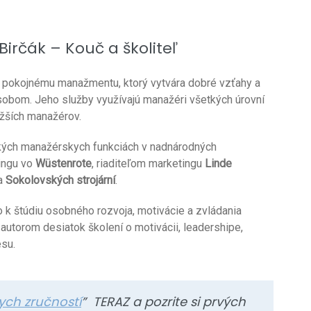
Birčák – Kouč a školiteľ
pokojnému manažmentu, ktorý vytvára dobré vzťahy a
ôsobom. Jeho služby využívajú manažéri všetkých úrovní
ižších manažérov.
okých manažérskych funkciách v nadnárodných
tingu vo
Wüstenrote
, riaditeľom marketingu
Linde
a
Sokolovských strojární
.
lo k štúdiu osobného rozvoja, motivácie a zvládania
 autorom desiatok školení o motivácii, leadershipe,
esu.
ych zručností
” TERAZ a pozrite si prvých