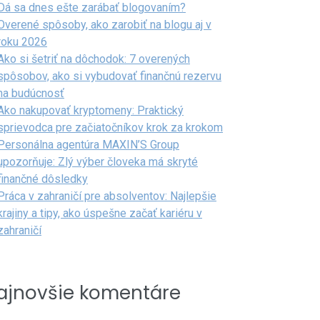
Dá sa dnes ešte zarábať blogovaním?
Overené spôsoby, ako zarobiť na blogu aj v
roku 2026
Ako si šetriť na dôchodok: 7 overených
spôsobov, ako si vybudovať finančnú rezervu
na budúcnosť
Ako nakupovať kryptomeny: Praktický
sprievodca pre začiatočníkov krok za krokom
Personálna agentúra MAXIN’S Group
upozorňuje: Zlý výber človeka má skryté
finančné dôsledky
Práca v zahraničí pre absolventov: Najlepšie
krajiny a tipy, ako úspešne začať kariéru v
zahraničí
ajnovšie komentáre