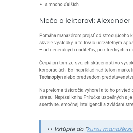
a mnoho ďalších.
Niečo o lektorovi: Alexander 
Pomáha manažérom prejsť od stresujúceho k 
skvelé výsledky, a to trvalo udržateľným sp
– od generálnych riaditeľov, po stredných a n
Čerpá pri tom zo svojich skúseností vo vys
korporáciách. Bol napríklad riaditeľom marke
Technoplyn
alebo predsedom predstavenstv
Na prelome tisícročia vyhorel a to ho privied
stresu. Napísal knihu Príručka úspešných a je
asertivite, emočnej inteligencii a zvládaní str
>> Vstúpte do “
kurzu manažérsk