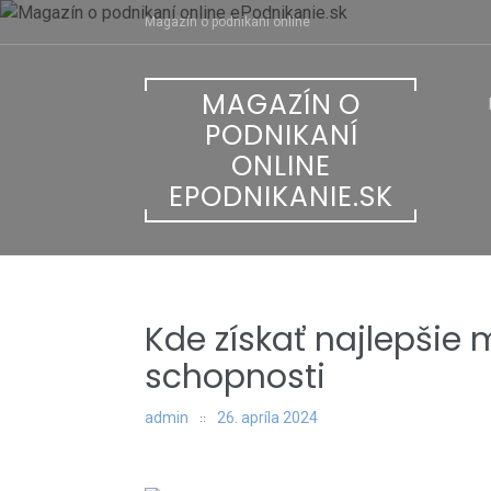
Skip
Magazín o podnikaní online
to
content
MAGAZÍN O
PODNIKANÍ
ONLINE
EPODNIKANIE.SK
Kde získať najlepšie
schopnosti
admin
26. apríla 2024