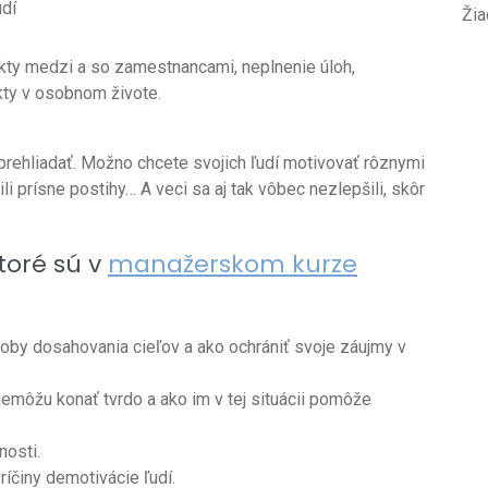
udí
Žia
ikty medzi a so zamestnancami, neplnenie úloh,
kty v osobnom živote.
rehliadať. Možno chcete svojich ľudí motivovať rôznymi
li prísne postihy… A veci sa aj tak vôbec nezlepšili, skôr
toré sú v
manažerskom kurze
soby dosahovania cieľov a ako ochrániť svoje záujmy v
 nemôžu konať tvrdo a ako im v tej situácii pomôže
nosti.
íčiny demotivácie ľudí.