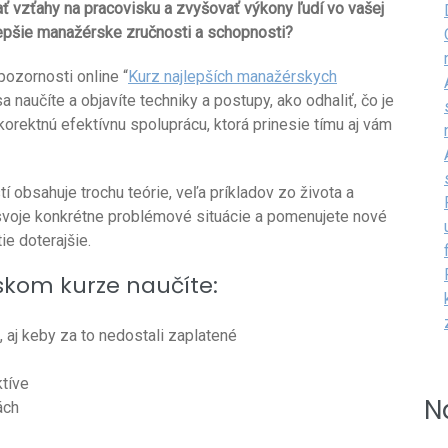
ť vzťahy na pracovisku a zvyšovať výkony ľudí vo vašej
epšie manažérske zručnosti a schopnosti?
pozornosti online “
Kurz najlepších manažérskych
a naučíte a objavíte techniky a postupy, ako odhaliť, čo je
 korektnú efektívnu spoluprácu, ktorá prinesie tímu aj vám
 obsahuje trochu teórie, veľa príkladov zo života a
te svoje konkrétne problémové situácie a pomenujete nové
ie doterajšie.
kom kurze naučíte:
li, aj keby za to nedostali zaplatené
ktíve
N
ách