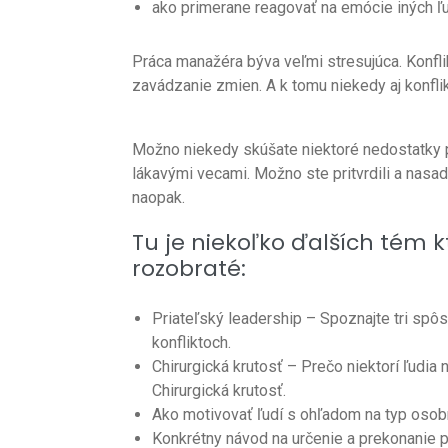
ako primerane reagovať na emócie iných ľ
Práca manažéra býva veľmi stresujúca. Konfl
zavádzanie zmien. A k tomu niekedy aj konfli
Možno niekedy skúšate niektoré nedostatky p
lákavými vecami. Možno ste pritvrdili a nasadi
naopak.
Tu je niekoľko ďalších tém k
rozobraté:
Priateľský leadership – Spoznajte tri spô
konfliktoch.
Chirurgická krutosť – Prečo niektorí ľudia
Chirurgická krutosť.
Ako motivovať ľudí s ohľadom na typ osob
Konkrétny návod na určenie a prekonanie pr