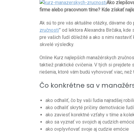
Ako zlepšova
firme alebo pracovnom tíme? Kde získať najl
Ak sú to pre vás aktuálne otázky, dávame do 
zručností
” od lektora Alexandra Birčáka, kde s
pre vašich ľudí dôležité a ako s nimi nastaviť
skvelé výsledky.
Online Kurz najlepších manažérskych zručností
taktiež praktické cvičenia. V tých si prejde
riešenia, ktoré vám budú vyhovovať viac, než t
Čo konkrétne sa v manažérs
ako odhaliť, čo by vaši ľudia najradšej robi
ako odhaliť skryté príčiny demotivácie ľudí
ako zaviesť korektné vzťahy v tíme a kole
ako sa vyznať vo svojich aj cudzích emóci
ako ovplyvňovať svoje aj cudzie emócie