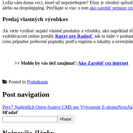
Ležia vám doma veci, ktoré už nepotrebujete? Ebay je vhodný spôsob a
alebo na dropshipping. Prečítajte si viac o tom
ako zarobiť peniaze c
Predaj vlastných výrobkov
Ak viete vyrábať nejaké vlastné produkty a výrobky, ako napríklad r
vzdelávacom online portály
Kurzy pre Radosť
, tak tu máte v podst
cenu prípadne poštovné poplatky podľa regiónu a lokality a uverejn
>> Mohlo by vás tiež zaujímať:
Ako Zarobiť cez internet
Posted in
Podnikanie
Post navigation
Prev
7 Najlepších Open-Source CMS pre Vytvorenie E-shopu
Next
Ak
Hľadať
Hľadať