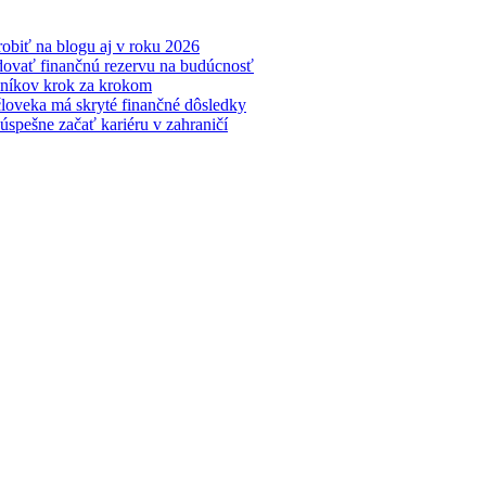
obiť na blogu aj v roku 2026
udovať finančnú rezervu na budúcnosť
čníkov krok za krokom
oveka má skryté finančné dôsledky
 úspešne začať kariéru v zahraničí