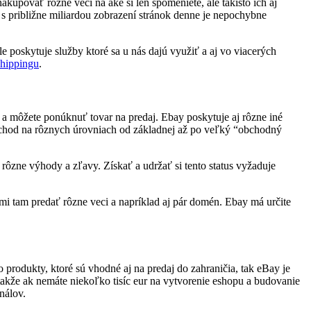
kupovať rôzne veci na aké si len spomeniete, ale takisto ich aj
ay s približne miliardou zobrazení stránok denne je nepochybne
le poskytuje služby ktoré sa u nás dajú využiť a aj vo viacerých
hippingu
.
o a môžete ponúknuť tovar na predaj. Ebay poskytuje aj rôzne iné
obchod na rôznych úrovniach od základnej až po veľký “obchodný
 rôzne výhody a zľavy. Získať a udržať si tento status vyžaduje
a mi tam predať rôzne veci a napríklad aj pár domén. Ebay má určite
produkty, ktoré sú vhodné aj na predaj do zahraničia, tak eBay je
akže ak nemáte niekoľko tisíc eur na vytvorenie eshopu a budovanie
nálov.