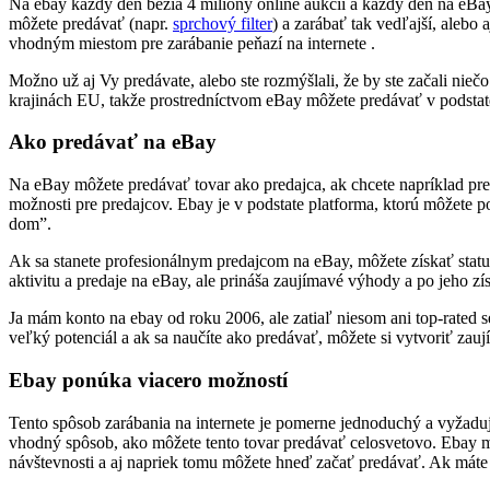
Na ebay každý deň bežia 4 milióny online aukcií a každý deň na eBay 
môžete predávať (napr.
sprchový filter
) a zarábať tak vedľajší, alebo
vhodným miestom pre zarábanie peňazí na internete .
Možno už aj Vy predávate, alebo ste rozmýšlali, že by ste začali nieč
krajinách EU, takže prostredníctvom eBay môžete predávať v podstate
Ako predávať na eBay
Na eBay môžete predávať tovar ako predajca, ak chcete napríklad pred
možnosti pre predajcov. Ebay je v podstate platforma, ktorú môžete
dom”.
Ak sa stanete profesionálnym predajcom na eBay, môžete získať status
aktivitu a predaje na eBay, ale prináša zaujímavé výhody a po jeho zí
Ja mám konto na ebay od roku 2006, ale zatiaľ niesom ani top-rated se
veľký potenciál a ak sa naučíte ako predávať, môžete si vytvoriť zauj
Ebay ponúka viacero možností
Tento spôsob zarábania na internete je pomerne jednoduchý a vyžaduje
vhodný spôsob, ako môžete tento tovar predávať celosvetovo. Ebay m
návštevnosti a aj napriek tomu môžete hneď začať predávať. Ak máte 