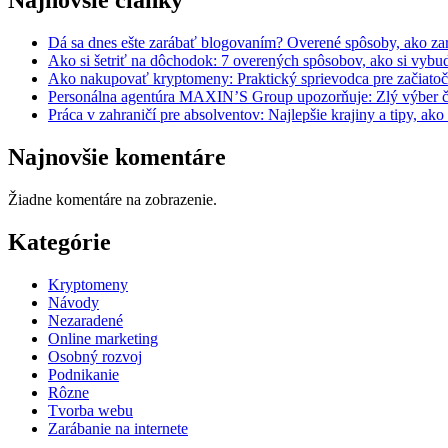
Najnovšie články
Dá sa dnes ešte zarábať blogovaním? Overené spôsoby, ako zar
Ako si šetriť na dôchodok: 7 overených spôsobov, ako si vyb
Ako nakupovať kryptomeny: Praktický sprievodca pre začiato
Personálna agentúra MAXIN’S Group upozorňuje: Zlý výber čl
Práca v zahraničí pre absolventov: Najlepšie krajiny a tipy, ako
Najnovšie komentáre
Žiadne komentáre na zobrazenie.
Kategórie
Kryptomeny
Návody
Nezaradené
Online marketing
Osobný rozvoj
Podnikanie
Rôzne
Tvorba webu
Zarábanie na internete