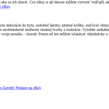
ko sa ich zbaviť. Cez eBay si ale hlavne môžete vytvoriť vedľajší, al
ez eBay
.
ôzne dekorácie do bytu, ozdobné šperky, pletené košíky, maľovať obraz
ate neobmedzené možnosti vlastnej tvorby a realizácie. Vyrobíte unikátne
íte svoju ponuku – inzerát. Potom už len môžete očakávať objednávky
o Zarobiť Peniaze na eBay