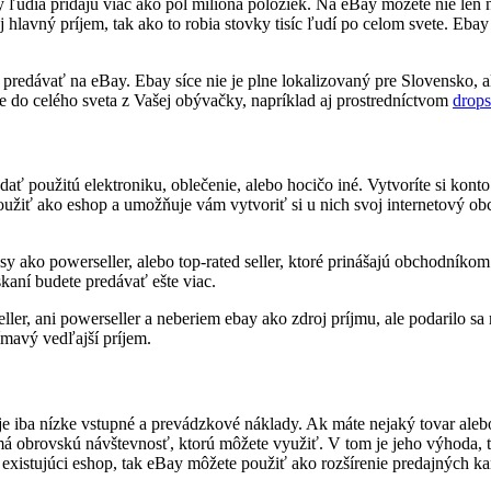
ľudia pridajú viac ako pol milióna položiek. Na eBay môžete nie len na
 aj hlavný príjem, tak ako to robia stovky tisíc ľudí po celom svete. Eb
o predávať na eBay. Ebay síce nie je plne lokalizovaný pre Slovensko, a
 do celého sveta z Vašej obývačky, napríklad aj prostredníctvom
drops
ať použitú elektroniku, oblečenie, alebo hocičo iné. Vytvoríte si kont
 použiť ako eshop a umožňuje vám vytvoriť si u nich svoj internetový 
y ako powerseller, alebo top-rated seller, ktoré prinášajú obchodníkom
skaní budete predávať ešte viac.
ller, ani powerseller a neberiem ebay ako zdroj príjmu, ale podarilo s
ímavý vedľajší príjem.
 iba nízke vstupné a prevádzkové náklady. Ak máte nejaký tovar alebo 
á obrovskú návštevnosť, ktorú môžete využiť. V tom je jeho výhoda, t
existujúci eshop, tak eBay môžete použiť ako rozšírenie predajných ka